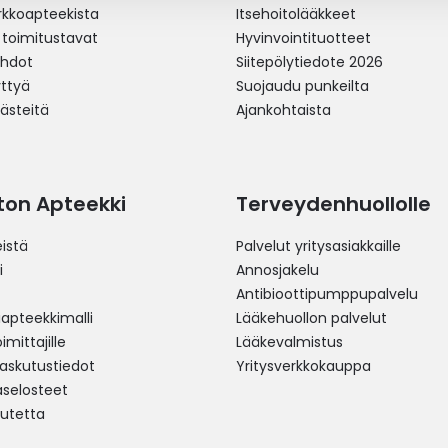
erkkoapteekista
Itsehoitolääkkeet
 toimitustavat
Hyvinvointituotteet
ehdot
Siitepölytiedote 2026
yttyä
Suojaudu punkeilta
västeitä
Ajankohtaista
ston Apteekki
Terveydenhuollolle
istä
Palvelut yritysasiakkaille
i
Annosjakelu
Antibioottipumppupalvelu
pteekkimalli
Lääkehuollon palvelut
mittajille
Lääkevalmistus
 laskutustiedot
Yritysverkkokauppa
aselosteet
utetta