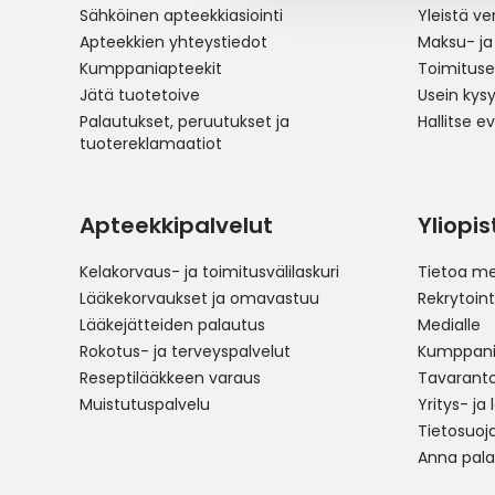
Sähköinen apteekkiasiointi
Yleistä v
Apteekkien yhteystiedot
Maksu- ja
Kumppaniapteekit
Toimitus
Jätä tuotetoive
Usein kys
Palautukset, peruutukset ja
Hallitse e
tuotereklamaatiot
Apteekkipalvelut
Yliopi
Kelakorvaus- ja toimitusvälilaskuri
Tietoa me
Lääkekorvaukset ja omavastuu
Rekrytoint
Lääkejätteiden palautus
Medialle
Rokotus- ja terveyspalvelut
Kumppania
Reseptilääkkeen varaus
Tavarantoi
Muistutuspalvelu
Yritys- ja
Tietosuoj
Anna pala