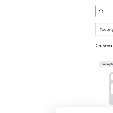
Hae
reseptilää
Tuotet
2
tuotett
Resept
TRUXIM