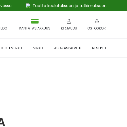
ivässä
Tuotto koulutukseen ja tutkimukseen
IEDOT
KANTA-ASIAKKUUS
KIRJAUDU
OSTOSKORI
TUOTEMERKIT
VINKIT
ASIAKASPALVELU
RESEPTIT
 🔥 *Katso tarkemmat ehdot
Hyödynnä
etu!
A