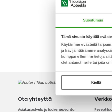
TRUXIM
INFUUSI
LIUOSTA
50 ML
Suostumus
1 254,11
Tämä sivusto käyttää eväste
Käytämme evästeitä tarjoama
ja kävijämäärämme analysoim
2
tuotett
kumppaneillemme tietoja siitä
olet antanut heille tai joita o
Kiellä
Ota yhteyttä
Verkko
Asiakaspalvelu ja lääkeneuvonta
Reseptilä