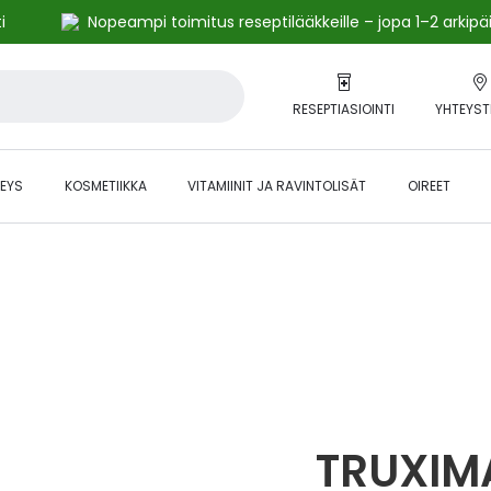
i
Nopeampi toimitus reseptilääkkeille – jopa 1–2 arkipä
RESEPTIASIOINTI
YHTEYST
EYS
KOSMETIIKKA
VITAMIINIT JA RAVINTOLISÄT
OIREET
alihintaiset tuotteet kanta-asiakkaille -24 % to klo 23.59 asti.
TRUXIM