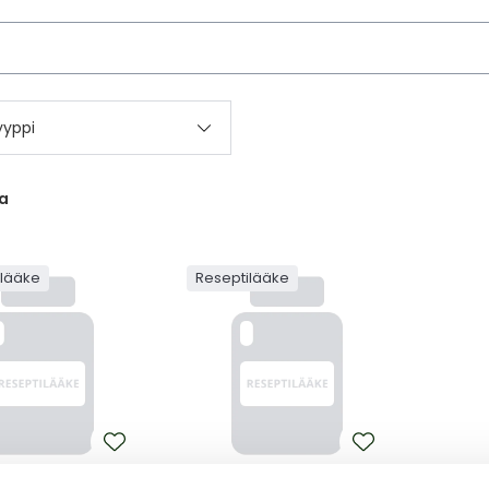
kettä
yyppi
a
ilääke
Reseptilääke
A
TRUXIMA