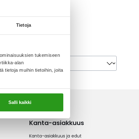
Tietoja
 ominaisuuksien tukemiseen
Järjestä
Järjestä
tiikka-alan
ietoja muihin tietoihin, joita
Salli kaikki
Kanta-asiakkuus
Kanta-asiakkuus ja edut