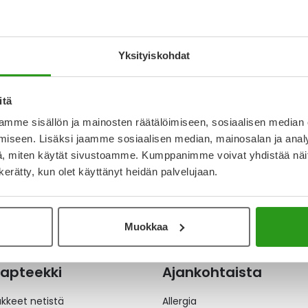
A 500 MG
TRUXIMA 100 MG
OKONSENTRAATTI,
INFUUSIOKONSENTRAATTI,
 VARTEN 10 MG/ML
LIUOSTA VARTEN 10 MG/ML
2 X 10 ML
Yksityiskohdat
 €
522,32 €
itä
mme sisällön ja mainosten räätälöimiseen, sosiaalisen median
iseen. Lisäksi jaamme sosiaalisen median, mainosalan ja analy
a
, miten käytät sivustoamme. Kumppanimme voivat yhdistää näitä t
n kerätty, kun olet käyttänyt heidän palvelujaan.
Muokkaa
apteekki
Ajankohtaista
äkkeet netistä
Allergia