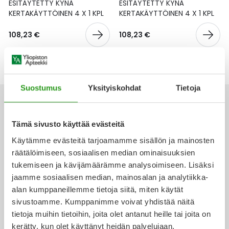
Yleis
ESITÄYTETTY KYNÄ
ESITÄYTETTY KYNÄ
KERTAKÄYTTÖINEN 4 X 1 KPL
KERTAKÄYTTÖINEN 4 X 1 KPL
Lapset
Vartalon ihonhoito
Nesteytysvalmisteet
Kurkkukipu
Virts
Umme
108,23 €
108,23 €
Matkailu
YA-tuotesarja
Omega-3 ja rasvahapot
Lihas- ja nivelkipu
Virts
Vitam
Raskaus, äitiys ja vauvan hoito
Proteiini ja muut lisäravinteet
Närästys
Suostumus
Yksityiskohdat
Tietoja
Silmät, korvat ja nenä
Rauta ja rautalisät
Peräpukamat
Tämä sivusto käyttää evästeitä
Suunhoito
Ravitsemus
Päänsärky
Käytämme evästeitä tarjoamamme sisällön ja mainosten
Ota yhteyttä
räätälöimiseen, sosiaalisen median ominaisuuksien
Sydän ja verenkierto
Sinkki
Ripuli
tukemiseen ja kävijämäärämme analysoimiseen. Lisäksi
jaamme sosiaalisen median, mainosalan ja analytiikka-
Testit, mittarit ja laitteet
Ubikinoni - koentsyymi Q10
Suun kuivuminen
alan kumppaneillemme tietoja siitä, miten käytät
Verkkoapteekki
sivustoamme. Kumppanimme voivat yhdistää näitä
Tupakoinnin lopettaminen
Urheilu ja tarvikkeet
Syyhy
tietoja muihin tietoihin, joita olet antanut heille tai joita on
kerätty, kun olet käyttänyt heidän palvelujaan.