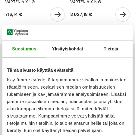
Yleis
VARTEN 5 X 1 G
VARTEN 5 X 5 G
Lapset
Vartalon ihonhoito
Nesteytysvalmisteet
Kurkkukipu
Virts
716,14 €
3 027,18 €
Umme
Matkailu
YA-tuotesarja
Omega-3 ja rasvahapot
Lihas- ja nivelkipu
Virts
Vitam
Raskaus, äitiys ja vauvan hoito
Proteiini ja muut lisäravinteet
Närästys
Suostumus
Yksityiskohdat
Tietoja
Silmät, korvat ja nenä
Rauta ja rautalisät
Peräpukamat
Tämä sivusto käyttää evästeitä
Ota yhteyttä
Suunhoito
Ravitsemus
Päänsärky
Käytämme evästeitä tarjoamamme sisällön ja mainosten
räätälöimiseen, sosiaalisen median ominaisuuksien
Sydän ja verenkierto
Sinkki
Ripuli
tukemiseen ja kävijämäärämme analysoimiseen. Lisäksi
jaamme sosiaalisen median, mainosalan ja analytiikka-
Verkkoapteekki
alan kumppaneillemme tietoja siitä, miten käytät
Testit, mittarit ja laitteet
Ubikinoni - koentsyymi Q10
Suun kuivuminen
sivustoamme. Kumppanimme voivat yhdistää näitä
tietoja muihin tietoihin, joita olet antanut heille tai joita on
Tupakoinnin lopettaminen
Urheilu ja tarvikkeet
Syyhy
kerätty, kun olet käyttänyt heidän palvelujaan.