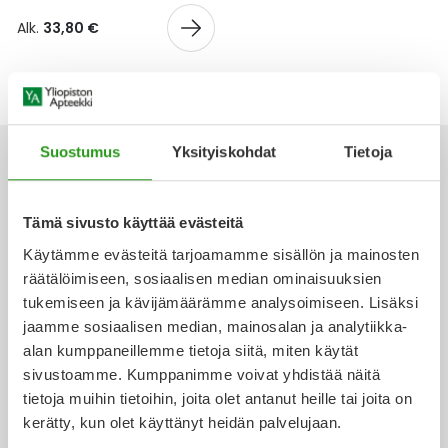
Yleis
Alk.
33,80 €
Lapset
Vartalon ihonhoito
Nesteytysvalmisteet
Kurkkukipu
Virts
Umme
Matkailu
YA-tuotesarja
Omega-3 ja rasvahapot
Lihas- ja nivelkipu
Virts
Vitam
Raskaus, äitiys ja vauvan hoito
Proteiini ja muut lisäravinteet
Närästys
Suostumus
Yksityiskohdat
Tietoja
Silmät, korvat ja nenä
Rauta ja rautalisät
Peräpukamat
Tämä sivusto käyttää evästeitä
Ota yhteyttä
Käytämme evästeitä tarjoamamme sisällön ja mainosten
Suunhoito
Ravitsemus
Päänsärky
räätälöimiseen, sosiaalisen median ominaisuuksien
tukemiseen ja kävijämäärämme analysoimiseen. Lisäksi
Sydän ja verenkierto
Sinkki
Ripuli
jaamme sosiaalisen median, mainosalan ja analytiikka-
Verkkoapteekki
alan kumppaneillemme tietoja siitä, miten käytät
Testit, mittarit ja laitteet
Ubikinoni - koentsyymi Q10
Suun kuivuminen
sivustoamme. Kumppanimme voivat yhdistää näitä
tietoja muihin tietoihin, joita olet antanut heille tai joita on
Tupakoinnin lopettaminen
Urheilu ja tarvikkeet
Syyhy
kerätty, kun olet käyttänyt heidän palvelujaan.
Ajankohtaista