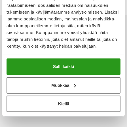
räätälöimiseen, sosiaalisen median ominaisuuksien
Ulkoilu
Vitamiinit
Syylät ja känsät
tukemiseen ja kävijämäärämme analysoimiseen. Lisäksi
jaamme sosiaalisen median, mainosalan ja analytiikka-
Uni ja mieli
YA-tuotesarja
Täit
alan kumppaneillemme tietoja siitä, miten käytät
sivustoamme. Kumppanimme voivat yhdistää näitä
Vatsa
Ummetus
tietoja muihin tietoihin, joita olet antanut heille tai joita on
kerätty, kun olet käyttänyt heidän palvelujaan.
Ota yhteyttä
Yskä
Äänen käheys
Salli kaikki
Verkkoapteekki
Muokkaa
Ajankohtaista
Kiellä