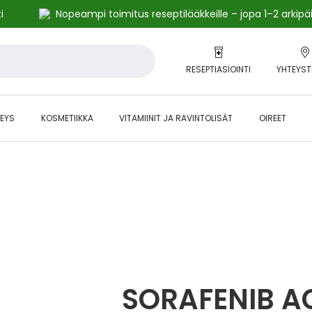
i
Nopeampi toimitus reseptilääkkeille – jopa 1–2 arkipä
RESEPTIASIOINTI
YHTEYST
EYS
KOSMETIIKKA
VITAMIINIT JA RAVINTOLISÄT
OIREET
alihintaiset tuotteet kanta-asiakkaille -24 % to klo 23.59 asti.
SORAFENIB 