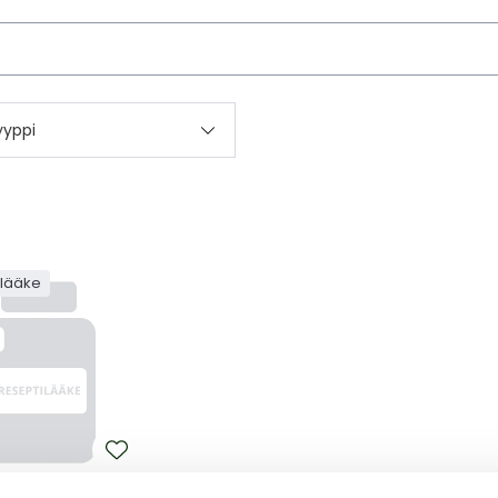
kettä
yyppi
ilääke
NIB ACCORD