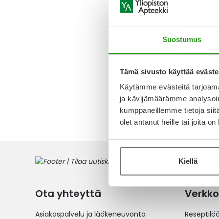
SORAFE
MG TABL
KALVOPÄÄ
FOL
Suostumus
494,42
Tämä sivusto käyttää eväste
Käytämme evästeitä tarjoama
ja kävijämäärämme analysoim
1
tuote
kumppaneillemme tietoja siitä
olet antanut heille tai joita o
Kiellä
Ota yhteyttä
Verkko
Asiakaspalvelu ja lääkeneuvonta
Reseptilä