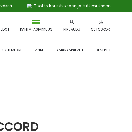
ivässä
Tuotto koulutukseen ja tutkimukseen
IEDOT
KANTA-ASIAKKUUS
KIRJAUDU
OSTOSKORI
TUOTEMERKIT
VINKIT
ASIAKASPALVELU
RESEPTIT
 🔥 *Katso tarkemmat ehdot
Hyödynnä
etu!
ACCORD