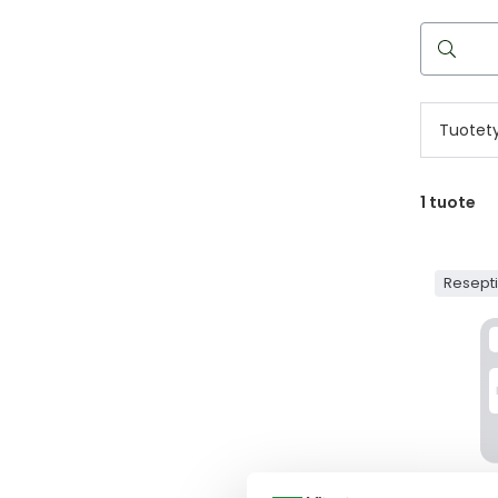
Hae
reseptilää
Tuotet
1
tuote
Resept
SORAFE