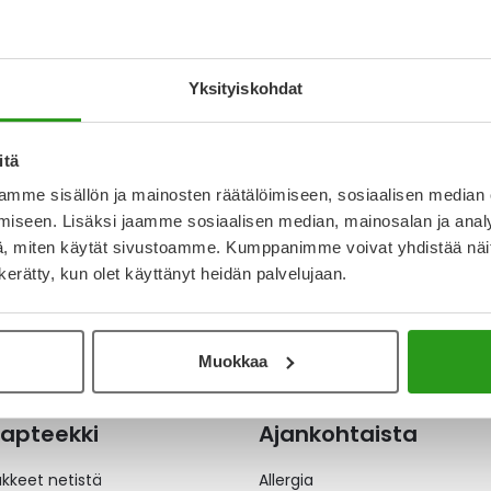
NIB ACCORD 200
ETTI,
LLYSTEINEN 112 X 1
Yksityiskohdat
 €
itä
mme sisällön ja mainosten räätälöimiseen, sosiaalisen median
iseen. Lisäksi jaamme sosiaalisen median, mainosalan ja analy
, miten käytät sivustoamme. Kumppanimme voivat yhdistää näitä t
n kerätty, kun olet käyttänyt heidän palvelujaan.
Muokkaa
apteekki
Ajankohtaista
äkkeet netistä
Allergia