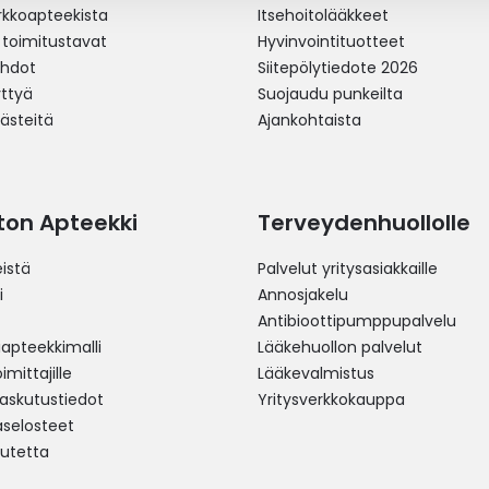
erkkoapteekista
Itsehoitolääkkeet
 toimitustavat
Hyvinvointituotteet
ehdot
Siitepölytiedote 2026
yttyä
Suojaudu punkeilta
västeitä
Ajankohtaista
ston Apteekki
Terveydenhuollolle
istä
Palvelut yritysasiakkaille
i
Annosjakelu
Antibioottipumppupalvelu
pteekkimalli
Lääkehuollon palvelut
mittajille
Lääkevalmistus
 laskutustiedot
Yritysverkkokauppa
aselosteet
utetta