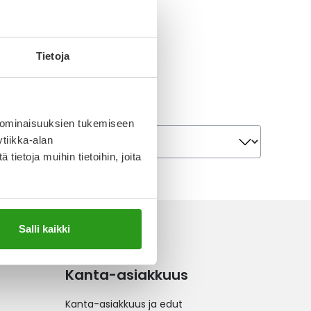
Tietoja
 ominaisuuksien tukemiseen
Järjestä
Järjestä
tiikka-alan
ietoja muihin tietoihin, joita
Salli kaikki
Kanta-asiakkuus
Kanta-asiakkuus ja edut