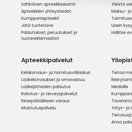
Sähköinen apteekkiasiointi
Yleistä v
Apteekkien yhteystiedot
Maksu- ja
Kumppaniapteekit
Toimitus
Jätä tuotetoive
Usein kys
Palautukset, peruutukset ja
Hallitse e
tuotereklamaatiot
Apteekkipalvelut
Yliopi
Kelakorvaus- ja toimitusvälilaskuri
Tietoa me
Lääkekorvaukset ja omavastuu
Rekrytoint
Lääkejätteiden palautus
Medialle
Rokotus- ja terveyspalvelut
Kumppania
Reseptilääkkeen varaus
Tavarantoi
Muistutuspalvelu
Yritys- ja
Tietosuoj
Anna pala