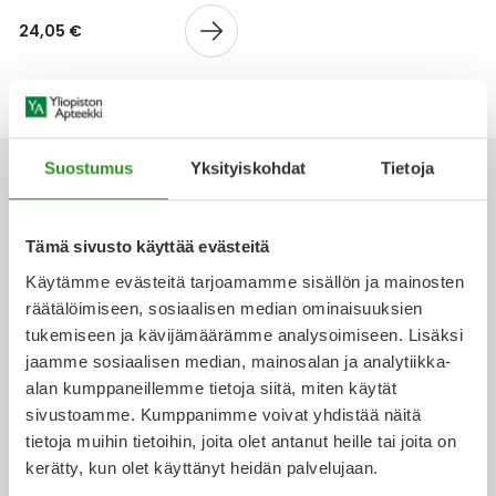
Yleis
24,05 €
Lapset
Vartalon ihonhoito
Nesteytysvalmisteet
Kurkkukipu
Virts
Umme
Matkailu
YA-tuotesarja
Omega-3 ja rasvahapot
Lihas- ja nivelkipu
Virts
Vitam
Raskaus, äitiys ja vauvan hoito
Proteiini ja muut lisäravinteet
Närästys
Suostumus
Yksityiskohdat
Tietoja
Silmät, korvat ja nenä
Rauta ja rautalisät
Peräpukamat
Tämä sivusto käyttää evästeitä
Ota yhteyttä
Käytämme evästeitä tarjoamamme sisällön ja mainosten
Suunhoito
Ravitsemus
Päänsärky
räätälöimiseen, sosiaalisen median ominaisuuksien
tukemiseen ja kävijämäärämme analysoimiseen. Lisäksi
Sydän ja verenkierto
Sinkki
Ripuli
jaamme sosiaalisen median, mainosalan ja analytiikka-
Verkkoapteekki
alan kumppaneillemme tietoja siitä, miten käytät
Testit, mittarit ja laitteet
Ubikinoni - koentsyymi Q10
Suun kuivuminen
sivustoamme. Kumppanimme voivat yhdistää näitä
tietoja muihin tietoihin, joita olet antanut heille tai joita on
Tupakoinnin lopettaminen
Urheilu ja tarvikkeet
Syyhy
kerätty, kun olet käyttänyt heidän palvelujaan.
Ajankohtaista