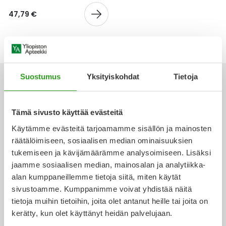
Yleis
47,79 €
Lapset
Vartalon ihonhoito
Nesteytysvalmisteet
Kurkkukipu
Virts
Umme
Matkailu
YA-tuotesarja
Omega-3 ja rasvahapot
Lihas- ja nivelkipu
Virts
Vitam
Raskaus, äitiys ja vauvan hoito
Proteiini ja muut lisäravinteet
Närästys
Suostumus
Yksityiskohdat
Tietoja
Silmät, korvat ja nenä
Rauta ja rautalisät
Peräpukamat
Tämä sivusto käyttää evästeitä
Ota yhteyttä
Käytämme evästeitä tarjoamamme sisällön ja mainosten
Suunhoito
Ravitsemus
Päänsärky
räätälöimiseen, sosiaalisen median ominaisuuksien
tukemiseen ja kävijämäärämme analysoimiseen. Lisäksi
Sydän ja verenkierto
Sinkki
Ripuli
jaamme sosiaalisen median, mainosalan ja analytiikka-
Verkkoapteekki
alan kumppaneillemme tietoja siitä, miten käytät
Testit, mittarit ja laitteet
Ubikinoni - koentsyymi Q10
Suun kuivuminen
sivustoamme. Kumppanimme voivat yhdistää näitä
tietoja muihin tietoihin, joita olet antanut heille tai joita on
Tupakoinnin lopettaminen
Urheilu ja tarvikkeet
Syyhy
kerätty, kun olet käyttänyt heidän palvelujaan.
Ajankohtaista