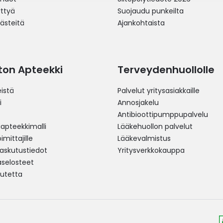
yttyä
Suojaudu punkeilta
västeitä
Ajankohtaista
ston Apteekki
Terveydenhuollolle
istä
Palvelut yritysasiakkaille
i
Annosjakelu
Antibioottipumppupalvelu
pteekkimalli
Lääkehuollon palvelut
mittajille
Lääkevalmistus
 laskutustiedot
Yritysverkkokauppa
aselosteet
utetta