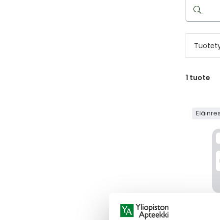
Hae
reseptilää
Tuotet
1
tuote
Eläinre
SEDADE
SEDADEX