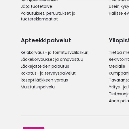
Jätä tuotetoive
Usein kys
Palautukset, peruutukset ja
Hallitse e
tuotereklamaatiot
Apteekkipalvelut
Yliopi
Kelakorvaus- ja toimitusvälilaskuri
Tietoa me
Lääkekorvaukset ja omavastuu
Rekrytoint
Lääkejätteiden palautus
Medialle
Rokotus- ja terveyspalvelut
Kumppania
Reseptilääkkeen varaus
Tavarantoi
Muistutuspalvelu
Yritys- ja
Tietosuoj
Anna pala