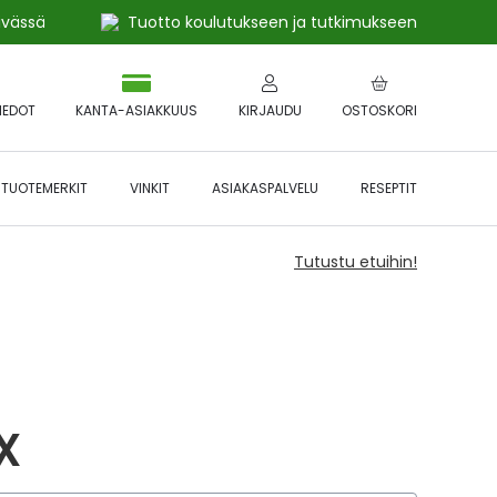
ivässä
Tuotto koulutukseen ja tutkimukseen
IEDOT
KANTA-ASIAKKUUS
KIRJAUDU
OSTOSKORI
TUOTEMERKIT
VINKIT
ASIAKASPALVELU
RESEPTIT
Tutustu etuihin!
X