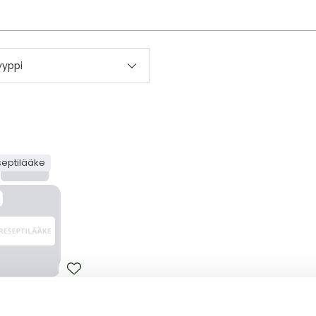
kettä
yyppi
septilääke
X
 0.5 MG/ML