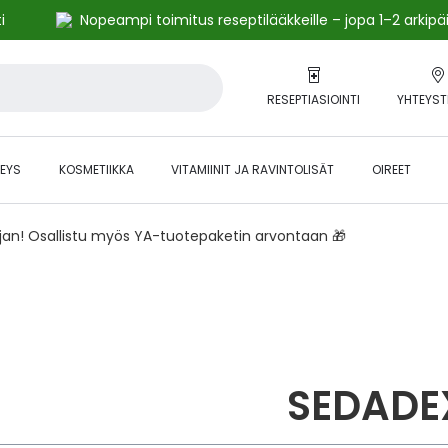
i
Nopeampi toimitus reseptilääkkeille – jopa 1–2 arkipä
RESEPTIASIOINTI
YHTEYST
EYS
KOSMETIIKKA
VITAMIINIT JA RAVINTOLISÄT
OIREET
ajan! Osallistu myös YA-tuotepaketin arvontaan 🎁
SEDADE