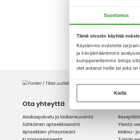
INJEKTIO
Suostumus
41,44 €
Tämä sivusto käyttää eväste
1
tuote
Käytämme evästeitä tarjoama
ja kävijämäärämme analysoim
kumppaneillemme tietoja siitä
olet antanut heille tai joita o
Kiellä
Ota yhteyttä
Verkko
Asiakaspalvelu ja lääkeneuvonta
Reseptilä
Sähköinen apteekkiasiointi
Yleistä v
Apteekkien yhteystiedot
Maksu- ja
Kumppaniapteekit
Toimitus