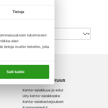
Tietoja
Järjestä
Järjestä
 ominaisuuksien tukemiseen
tiikka-alan
ietoja muihin tietoihin, joita
Salli kaikki
Kanta-asiakkuus
Kanta-asiakkuus ja edut
Liity kanta-asiakkaaksi
Kanta-asiakastarjoukset
Kumppaniedut