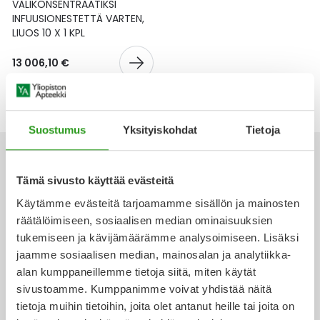
Yleis
VÄLIKONSENTRAATIKSI
INFUUSIONESTETTÄ VARTEN,
LIUOS 10 X 1 KPL
Lapset
Vartalon ihonhoito
Nesteytysvalmisteet
Kurkkukipu
Virts
Umme
13 006,10 €
Matkailu
YA-tuotesarja
Omega-3 ja rasvahapot
Lihas- ja nivelkipu
Virts
Vitam
Raskaus, äitiys ja vauvan hoito
Proteiini ja muut lisäravinteet
Närästys
Suostumus
Yksityiskohdat
Tietoja
Silmät, korvat ja nenä
Rauta ja rautalisät
Peräpukamat
Tämä sivusto käyttää evästeitä
Suunhoito
Ravitsemus
Päänsärky
Käytämme evästeitä tarjoamamme sisällön ja mainosten
Ota yhteyttä
räätälöimiseen, sosiaalisen median ominaisuuksien
Sydän ja verenkierto
Sinkki
Ripuli
tukemiseen ja kävijämäärämme analysoimiseen. Lisäksi
jaamme sosiaalisen median, mainosalan ja analytiikka-
Testit, mittarit ja laitteet
Ubikinoni - koentsyymi Q10
Suun kuivuminen
alan kumppaneillemme tietoja siitä, miten käytät
Verkkoapteekki
sivustoamme. Kumppanimme voivat yhdistää näitä
Tupakoinnin lopettaminen
Urheilu ja tarvikkeet
Syyhy
tietoja muihin tietoihin, joita olet antanut heille tai joita on