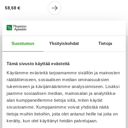
Yleis
58,68 €
Lapset
Vartalon ihonhoito
Nesteytysvalmisteet
Kurkkukipu
Virts
Umme
Matkailu
YA-tuotesarja
Omega-3 ja rasvahapot
Lihas- ja nivelkipu
Virts
Vitam
Raskaus, äitiys ja vauvan hoito
Proteiini ja muut lisäravinteet
Närästys
Suostumus
Yksityiskohdat
Tietoja
Silmät, korvat ja nenä
Rauta ja rautalisät
Peräpukamat
Tämä sivusto käyttää evästeitä
Ota yhteyttä
Käytämme evästeitä tarjoamamme sisällön ja mainosten
Suunhoito
Ravitsemus
Päänsärky
räätälöimiseen, sosiaalisen median ominaisuuksien
tukemiseen ja kävijämäärämme analysoimiseen. Lisäksi
Sydän ja verenkierto
Sinkki
Ripuli
jaamme sosiaalisen median, mainosalan ja analytiikka-
Verkkoapteekki
alan kumppaneillemme tietoja siitä, miten käytät
Testit, mittarit ja laitteet
Ubikinoni - koentsyymi Q10
Suun kuivuminen
sivustoamme. Kumppanimme voivat yhdistää näitä
tietoja muihin tietoihin, joita olet antanut heille tai joita on
Tupakoinnin lopettaminen
Urheilu ja tarvikkeet
Syyhy
kerätty, kun olet käyttänyt heidän palvelujaan.
Ajankohtaista