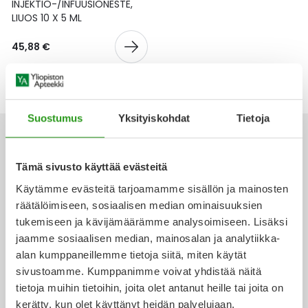
Yleis
INJEKTIO-/INFUUSIONESTE,
LIUOS 10 X 5 ML
Lapset
Vartalon ihonhoito
Nesteytysvalmisteet
Kurkkukipu
Virts
Umme
45,88 €
Matkailu
YA-tuotesarja
Omega-3 ja rasvahapot
Lihas- ja nivelkipu
Virts
Vitam
Raskaus, äitiys ja vauvan hoito
Proteiini ja muut lisäravinteet
Närästys
Suostumus
Yksityiskohdat
Tietoja
Silmät, korvat ja nenä
Rauta ja rautalisät
Peräpukamat
Tämä sivusto käyttää evästeitä
Suunhoito
Ravitsemus
Päänsärky
Käytämme evästeitä tarjoamamme sisällön ja mainosten
Ota yhteyttä
räätälöimiseen, sosiaalisen median ominaisuuksien
Sydän ja verenkierto
Sinkki
Ripuli
tukemiseen ja kävijämäärämme analysoimiseen. Lisäksi
jaamme sosiaalisen median, mainosalan ja analytiikka-
Testit, mittarit ja laitteet
Ubikinoni - koentsyymi Q10
Suun kuivuminen
alan kumppaneillemme tietoja siitä, miten käytät
Verkkoapteekki
sivustoamme. Kumppanimme voivat yhdistää näitä
Tupakoinnin lopettaminen
Urheilu ja tarvikkeet
Syyhy
tietoja muihin tietoihin, joita olet antanut heille tai joita on
kerätty, kun olet käyttänyt heidän palvelujaan.