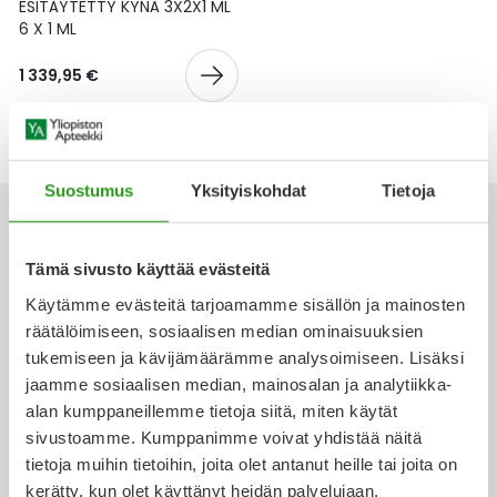
Yleis
ESITÄYTETTY KYNÄ 3X2X1 ML
6 X 1 ML
Lapset
Vartalon ihonhoito
Nesteytysvalmisteet
Kurkkukipu
Virts
Umme
1 339,95 €
Matkailu
YA-tuotesarja
Omega-3 ja rasvahapot
Lihas- ja nivelkipu
Virts
Vitam
Raskaus, äitiys ja vauvan hoito
Proteiini ja muut lisäravinteet
Närästys
Suostumus
Yksityiskohdat
Tietoja
Silmät, korvat ja nenä
Rauta ja rautalisät
Peräpukamat
Tämä sivusto käyttää evästeitä
Suunhoito
Ravitsemus
Päänsärky
Käytämme evästeitä tarjoamamme sisällön ja mainosten
Ota yhteyttä
räätälöimiseen, sosiaalisen median ominaisuuksien
Sydän ja verenkierto
Sinkki
Ripuli
tukemiseen ja kävijämäärämme analysoimiseen. Lisäksi
jaamme sosiaalisen median, mainosalan ja analytiikka-
Testit, mittarit ja laitteet
Ubikinoni - koentsyymi Q10
Suun kuivuminen
alan kumppaneillemme tietoja siitä, miten käytät
Verkkoapteekki
sivustoamme. Kumppanimme voivat yhdistää näitä
Tupakoinnin lopettaminen
Urheilu ja tarvikkeet
Syyhy
tietoja muihin tietoihin, joita olet antanut heille tai joita on
kerätty, kun olet käyttänyt heidän palvelujaan.