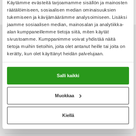
Käytämme evästeitä tarjoamamme sisällön ja mainosten
Ulkoilu
Vitamiinit
Syylät ja känsät
räätälöimiseen, sosiaalisen median ominaisuuksien
tukemiseen ja kävijämäärämme analysoimiseen. Lisäksi
Uni ja mieli
YA-tuotesarja
Täit
jaamme sosiaalisen median, mainosalan ja analytiikka-
alan kumppaneillemme tietoja siitä, miten käytät
Vatsa
Ummetus
sivustoamme. Kumppanimme voivat yhdistää näitä
tietoja muihin tietoihin, joita olet antanut heille tai joita on
kerätty, kun olet käyttänyt heidän palvelujaan.
Yskä
Ota yhteyttä
Äänen käheys
Salli kaikki
Verkkoapteekki
Muokkaa
Kiellä
Ajankohtaista