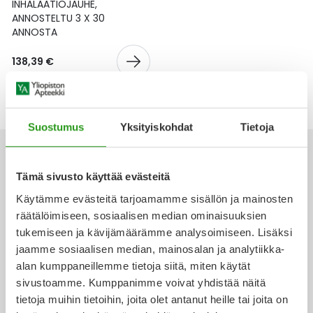
Yleis
INHALAATIOJAUHE,
ANNOSTELTU 3 X 30
ANNOSTA
Lapset
Vartalon ihonhoito
Nesteytysvalmisteet
Kurkkukipu
Virts
Umme
138,39 €
Matkailu
YA-tuotesarja
Omega-3 ja rasvahapot
Lihas- ja nivelkipu
Virts
Vitam
Raskaus, äitiys ja vauvan hoito
Proteiini ja muut lisäravinteet
Närästys
Suostumus
Yksityiskohdat
Tietoja
Silmät, korvat ja nenä
Rauta ja rautalisät
Peräpukamat
Tämä sivusto käyttää evästeitä
Suunhoito
Ravitsemus
Päänsärky
Käytämme evästeitä tarjoamamme sisällön ja mainosten
Ota yhteyttä
räätälöimiseen, sosiaalisen median ominaisuuksien
Sydän ja verenkierto
Sinkki
Ripuli
tukemiseen ja kävijämäärämme analysoimiseen. Lisäksi
jaamme sosiaalisen median, mainosalan ja analytiikka-
Testit, mittarit ja laitteet
Ubikinoni - koentsyymi Q10
Suun kuivuminen
alan kumppaneillemme tietoja siitä, miten käytät
Verkkoapteekki
sivustoamme. Kumppanimme voivat yhdistää näitä
Tupakoinnin lopettaminen
Urheilu ja tarvikkeet
Syyhy
tietoja muihin tietoihin, joita olet antanut heille tai joita on