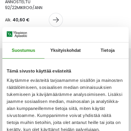
Yleis
ANNOSTELTU
92/22MIKROG/ANN
Lapset
Vartalon ihonhoito
Nesteytysvalmisteet
Kurkkukipu
Virts
Umme
Alk.
40,60 €
Matkailu
YA-tuotesarja
Omega-3 ja rasvahapot
Lihas- ja nivelkipu
Virts
Vitam
Raskaus, äitiys ja vauvan hoito
Proteiini ja muut lisäravinteet
Närästys
Suostumus
Yksityiskohdat
Tietoja
Silmät, korvat ja nenä
Rauta ja rautalisät
Peräpukamat
Tämä sivusto käyttää evästeitä
Suunhoito
Ravitsemus
Päänsärky
Käytämme evästeitä tarjoamamme sisällön ja mainosten
Ota yhteyttä
räätälöimiseen, sosiaalisen median ominaisuuksien
Sydän ja verenkierto
Sinkki
Ripuli
tukemiseen ja kävijämäärämme analysoimiseen. Lisäksi
jaamme sosiaalisen median, mainosalan ja analytiikka-
Testit, mittarit ja laitteet
Ubikinoni - koentsyymi Q10
Suun kuivuminen
alan kumppaneillemme tietoja siitä, miten käytät
Verkkoapteekki
sivustoamme. Kumppanimme voivat yhdistää näitä
Tupakoinnin lopettaminen
Urheilu ja tarvikkeet
Syyhy
tietoja muihin tietoihin, joita olet antanut heille tai joita on
kerätty, kun olet käyttänyt heidän palvelujaan.