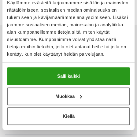
Käytämme evästeitä tarjoamamme sisällön ja mainosten
Ulkoilu
Vitamiinit
Syylät ja känsät
räätälöimiseen, sosiaalisen median ominaisuuksien
tukemiseen ja kävijämäärämme analysoimiseen. Lisäksi
Uni ja mieli
YA-tuotesarja
Täit
jaamme sosiaalisen median, mainosalan ja analytiikka-
alan kumppaneillemme tietoja siitä, miten käytät
Vatsa
Ummetus
sivustoamme. Kumppanimme voivat yhdistää näitä
tietoja muihin tietoihin, joita olet antanut heille tai joita on
kerätty, kun olet käyttänyt heidän palvelujaan.
Yskä
Ota yhteyttä
Äänen käheys
Salli kaikki
Verkkoapteekki
Muokkaa
Kiellä
Ajankohtaista