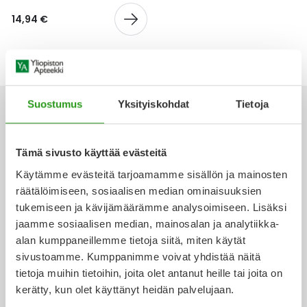
Yleis
14,94 €
Lapset
Vartalon ihonhoito
Nesteytysvalmisteet
Kurkkukipu
Virts
Umme
Matkailu
YA-tuotesarja
Omega-3 ja rasvahapot
Lihas- ja nivelkipu
Virts
Vitam
Raskaus, äitiys ja vauvan hoito
Proteiini ja muut lisäravinteet
Närästys
Suostumus
Yksityiskohdat
Tietoja
Silmät, korvat ja nenä
Rauta ja rautalisät
Peräpukamat
Tämä sivusto käyttää evästeitä
Ota yhteyttä
Käytämme evästeitä tarjoamamme sisällön ja mainosten
Suunhoito
Ravitsemus
Päänsärky
räätälöimiseen, sosiaalisen median ominaisuuksien
tukemiseen ja kävijämäärämme analysoimiseen. Lisäksi
Sydän ja verenkierto
Sinkki
Ripuli
jaamme sosiaalisen median, mainosalan ja analytiikka-
Verkkoapteekki
alan kumppaneillemme tietoja siitä, miten käytät
Testit, mittarit ja laitteet
Ubikinoni - koentsyymi Q10
Suun kuivuminen
sivustoamme. Kumppanimme voivat yhdistää näitä
tietoja muihin tietoihin, joita olet antanut heille tai joita on
Tupakoinnin lopettaminen
Urheilu ja tarvikkeet
Syyhy
kerätty, kun olet käyttänyt heidän palvelujaan.
Ajankohtaista