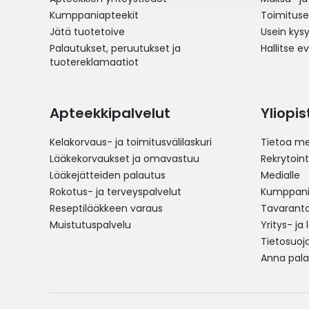
Kumppaniapteekit
Toimitus
Jätä tuotetoive
Usein kys
Palautukset, peruutukset ja
Hallitse e
tuotereklamaatiot
Apteekkipalvelut
Yliopi
Kelakorvaus- ja toimitusvälilaskuri
Tietoa me
Lääkekorvaukset ja omavastuu
Rekrytoint
Lääkejätteiden palautus
Medialle
Rokotus- ja terveyspalvelut
Kumppania
Reseptilääkkeen varaus
Tavarantoi
Muistutuspalvelu
Yritys- ja
Tietosuoj
Anna pala