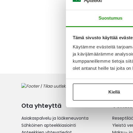
KAPSELI,
Suostumus
398,73 
Tämä sivusto käyttää eväste
Käytämme evästeitä tarjoama
3
tuotett
ja kävijämäärämme analysoim
kumppaneillemme tietoja siitä
olet antanut heille tai joita o
Kiellä
Ota yhteyttä
Verkko
Asiakaspalvelu ja lääkeneuvonta
Reseptilä
Sähköinen apteekkiasiointi
Yleistä v
Apteekkien yhteystiedot
Maksu- ja