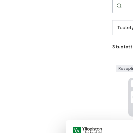
Hae
reseptilää
Tuotet
3
tuotett
Resept
POMALI
POMALI