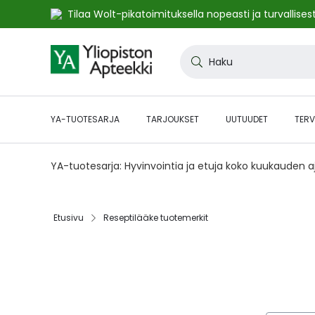
Tilaa Wolt-pikatoimituksella nopeasti ja turvallisest
Skip
to
Haku
Content
YA-TUOTESARJA
TARJOUKSET
UUTUUDET
TERV
YA-tuotesarja: Hyvinvointia ja etuja koko kuukauden 
Etusivu
Reseptilääke tuotemerkit