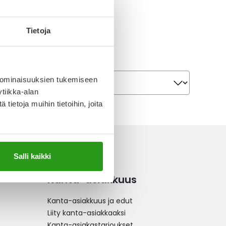
, KOVA 21 FOL
Tietoja
8 €
Järjestä
Järjestä
 ominaisuuksien tukemiseen
tiikka-alan
ietoja muihin tietoihin, joita
Salli kaikki
Kanta-asiakkuus
Kanta-asiakkuus ja edut
Liity kanta-asiakkaaksi
Kanta-asiakastarjoukset