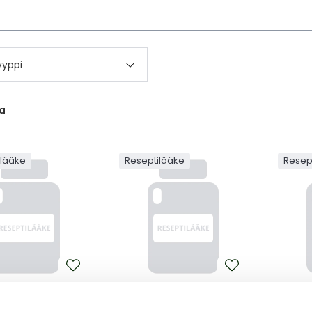
kettä
yyppi
a
ilääke
Reseptilääke
Resep
DOMIDE TEVA
POMALIDOMIDE TEVA
POMAL
DOMIDE TEVA 4 MG
POMALIDOMIDE TEVA 2 MG
POMAL