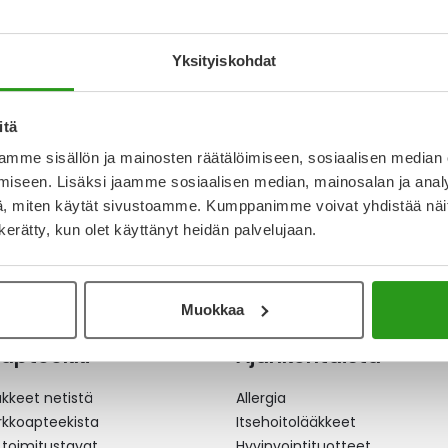
 KOVA 21 FOL
KAPSELI, KOVA 21 FOL
KAPSELI
Loppu
Yksityiskohdat
€
656,52 €
438,4
itä
mme sisällön ja mainosten räätälöimiseen, sosiaalisen median
a
iseen. Lisäksi jaamme sosiaalisen median, mainosalan ja analy
, miten käytät sivustoamme. Kumppanimme voivat yhdistää näitä t
n kerätty, kun olet käyttänyt heidän palvelujaan.
Muokkaa
apteekki
Ajankohtaista
äkkeet netistä
Allergia
erkkoapteekista
Itsehoitolääkkeet
 toimitustavat
Hyvinvointituotteet