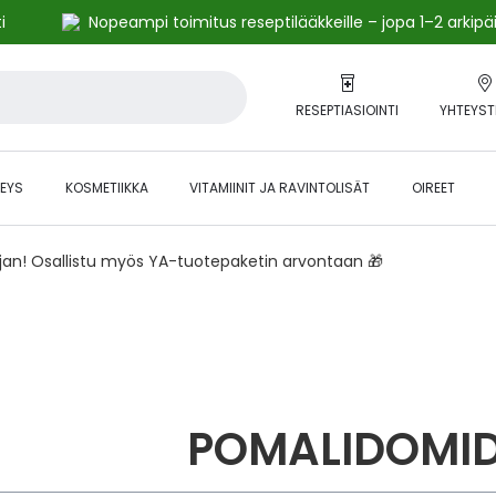
i
Nopeampi toimitus reseptilääkkeille – jopa 1–2 arkipä
RESEPTIASIOINTI
YHTEYST
EYS
KOSMETIIKKA
VITAMIINIT JA RAVINTOLISÄT
OIREET
ajan! Osallistu myös YA-tuotepaketin arvontaan 🎁
POMALIDOMID