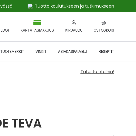
ivässä
Tuotto koulutukseen ja tutkimukseen
IEDOT
KANTA-ASIAKKUUS
KIRJAUDU
OSTOSKORI
TUOTEMERKIT
VINKIT
ASIAKASPALVELU
RESEPTIT
Tutustu etuihin!
E TEVA