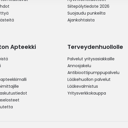
ehdot
Siitepölytiedote 2026
yttyä
Suojaudu punkeilta
västeitä
Ajankohtaista
ston Apteekki
Terveydenhuollolle
istä
Palvelut yritysasiakkaille
i
Annosjakelu
Antibioottipumppupalvelu
pteekkimalli
Lääkehuollon palvelut
mittajille
Lääkevalmistus
 laskutustiedot
Yritysverkkokauppa
aselosteet
utetta