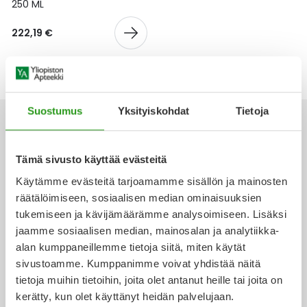
Yleis
250 ML
Lapset
Vartalon ihonhoito
Nesteytysvalmisteet
Kurkkukipu
Virts
222,19 €
Umme
Matkailu
YA-tuotesarja
Omega-3 ja rasvahapot
Lihas- ja nivelkipu
Virts
Vitam
Raskaus, äitiys ja vauvan hoito
Proteiini ja muut lisäravinteet
Närästys
Suostumus
Yksityiskohdat
Tietoja
Silmät, korvat ja nenä
Rauta ja rautalisät
Peräpukamat
Tämä sivusto käyttää evästeitä
Ota yhteyttä
Suunhoito
Ravitsemus
Päänsärky
Käytämme evästeitä tarjoamamme sisällön ja mainosten
räätälöimiseen, sosiaalisen median ominaisuuksien
Sydän ja verenkierto
Sinkki
Ripuli
tukemiseen ja kävijämäärämme analysoimiseen. Lisäksi
jaamme sosiaalisen median, mainosalan ja analytiikka-
Verkkoapteekki
alan kumppaneillemme tietoja siitä, miten käytät
Testit, mittarit ja laitteet
Ubikinoni - koentsyymi Q10
Suun kuivuminen
sivustoamme. Kumppanimme voivat yhdistää näitä
tietoja muihin tietoihin, joita olet antanut heille tai joita on
Tupakoinnin lopettaminen
Urheilu ja tarvikkeet
Syyhy
kerätty, kun olet käyttänyt heidän palvelujaan.