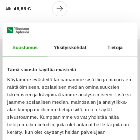
Yleis
Alk.
49,66 €
Lapset
Vartalon ihonhoito
Nesteytysvalmisteet
Kurkkukipu
Virts
Umme
Matkailu
YA-tuotesarja
Omega-3 ja rasvahapot
Lihas- ja nivelkipu
Virts
Vitam
Raskaus, äitiys ja vauvan hoito
Proteiini ja muut lisäravinteet
Närästys
Suostumus
Yksityiskohdat
Tietoja
Silmät, korvat ja nenä
Rauta ja rautalisät
Peräpukamat
Tämä sivusto käyttää evästeitä
Ota yhteyttä
Käytämme evästeitä tarjoamamme sisällön ja mainosten
Suunhoito
Ravitsemus
Päänsärky
räätälöimiseen, sosiaalisen median ominaisuuksien
tukemiseen ja kävijämäärämme analysoimiseen. Lisäksi
Sydän ja verenkierto
Sinkki
Ripuli
jaamme sosiaalisen median, mainosalan ja analytiikka-
Verkkoapteekki
alan kumppaneillemme tietoja siitä, miten käytät
Testit, mittarit ja laitteet
Ubikinoni - koentsyymi Q10
Suun kuivuminen
sivustoamme. Kumppanimme voivat yhdistää näitä
tietoja muihin tietoihin, joita olet antanut heille tai joita on
Tupakoinnin lopettaminen
Urheilu ja tarvikkeet
Syyhy
kerätty, kun olet käyttänyt heidän palvelujaan.
Ajankohtaista