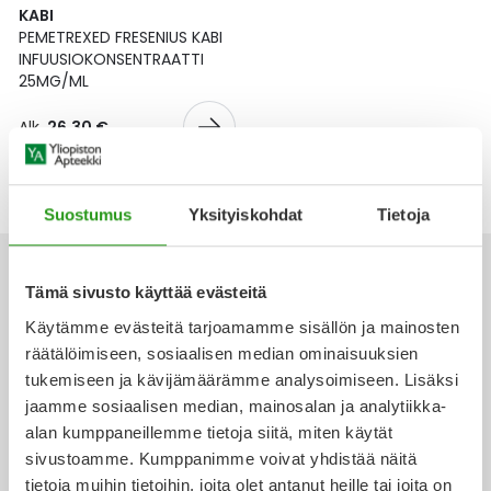
Yleis
KABI
PEMETREXED FRESENIUS KABI
Lapset
Vartalon ihonhoito
Nesteytysvalmisteet
Kurkkukipu
Virts
INFUUSIOKONSENTRAATTI
Umme
25MG/ML
Matkailu
YA-tuotesarja
Omega-3 ja rasvahapot
Lihas- ja nivelkipu
Virts
Vitam
Alk.
26,30 €
Raskaus, äitiys ja vauvan hoito
Proteiini ja muut lisäravinteet
Närästys
Suostumus
Yksityiskohdat
Tietoja
Silmät, korvat ja nenä
Rauta ja rautalisät
Peräpukamat
Suunhoito
Ravitsemus
Päänsärky
Tämä sivusto käyttää evästeitä
Käytämme evästeitä tarjoamamme sisällön ja mainosten
Sydän ja verenkierto
Sinkki
Ripuli
räätälöimiseen, sosiaalisen median ominaisuuksien
Ota yhteyttä
tukemiseen ja kävijämäärämme analysoimiseen. Lisäksi
Testit, mittarit ja laitteet
Ubikinoni - koentsyymi Q10
Suun kuivuminen
jaamme sosiaalisen median, mainosalan ja analytiikka-
alan kumppaneillemme tietoja siitä, miten käytät
Tupakoinnin lopettaminen
Urheilu ja tarvikkeet
Syyhy
sivustoamme. Kumppanimme voivat yhdistää näitä
Verkkoapteekki
tietoja muihin tietoihin, joita olet antanut heille tai joita on