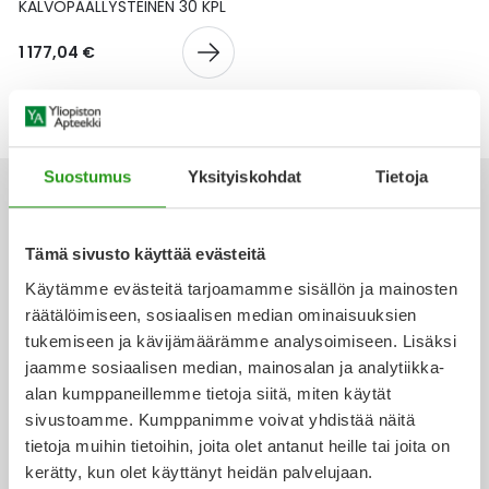
Yleis
KALVOPÄÄLLYSTEINEN 30 KPL
Lapset
Vartalon ihonhoito
Nesteytysvalmisteet
Kurkkukipu
Virts
1 177,04 €
Umme
Matkailu
YA-tuotesarja
Omega-3 ja rasvahapot
Lihas- ja nivelkipu
Virts
Vitam
Raskaus, äitiys ja vauvan hoito
Proteiini ja muut lisäravinteet
Närästys
Suostumus
Yksityiskohdat
Tietoja
Silmät, korvat ja nenä
Rauta ja rautalisät
Peräpukamat
Tämä sivusto käyttää evästeitä
Ota yhteyttä
Suunhoito
Ravitsemus
Päänsärky
Käytämme evästeitä tarjoamamme sisällön ja mainosten
räätälöimiseen, sosiaalisen median ominaisuuksien
Sydän ja verenkierto
Sinkki
Ripuli
tukemiseen ja kävijämäärämme analysoimiseen. Lisäksi
jaamme sosiaalisen median, mainosalan ja analytiikka-
Verkkoapteekki
alan kumppaneillemme tietoja siitä, miten käytät
Testit, mittarit ja laitteet
Ubikinoni - koentsyymi Q10
Suun kuivuminen
sivustoamme. Kumppanimme voivat yhdistää näitä
tietoja muihin tietoihin, joita olet antanut heille tai joita on
Tupakoinnin lopettaminen
Urheilu ja tarvikkeet
Syyhy
kerätty, kun olet käyttänyt heidän palvelujaan.