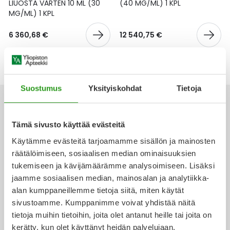
Yleis
LIUOSTA VARTEN 10 ML (30
(40 MG/ML) 1 KPL
MG/ML) 1 KPL
Lapset
Vartalon ihonhoito
Nesteytysvalmisteet
Kurkkukipu
Virts
Umme
6 360,68 €
12 540,75 €
Matkailu
YA-tuotesarja
Omega-3 ja rasvahapot
Lihas- ja nivelkipu
Virts
Vitam
Raskaus, äitiys ja vauvan hoito
Proteiini ja muut lisäravinteet
Närästys
Suostumus
Yksityiskohdat
Tietoja
Silmät, korvat ja nenä
Rauta ja rautalisät
Peräpukamat
Tämä sivusto käyttää evästeitä
Suunhoito
Ravitsemus
Päänsärky
Käytämme evästeitä tarjoamamme sisällön ja mainosten
Ota yhteyttä
räätälöimiseen, sosiaalisen median ominaisuuksien
Sydän ja verenkierto
Sinkki
Ripuli
tukemiseen ja kävijämäärämme analysoimiseen. Lisäksi
jaamme sosiaalisen median, mainosalan ja analytiikka-
Testit, mittarit ja laitteet
Ubikinoni - koentsyymi Q10
Suun kuivuminen
alan kumppaneillemme tietoja siitä, miten käytät
Verkkoapteekki
sivustoamme. Kumppanimme voivat yhdistää näitä
Tupakoinnin lopettaminen
Urheilu ja tarvikkeet
Syyhy
tietoja muihin tietoihin, joita olet antanut heille tai joita on
kerätty, kun olet käyttänyt heidän palvelujaan.