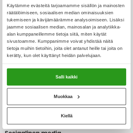
Yleis
Käytämme evästeitä tarjoamamme sisällön ja mainosten
räätälöimiseen, sosiaalisen median ominaisuuksien
Lapset
Vartalon ihonhoito
Nesteytysvalmisteet
Kurkkukipu
Virts
Kanta-asiakkuus
Umme
tukemiseen ja kävijämäärämme analysoimiseen. Lisäksi
jaamme sosiaalisen median, mainosalan ja analytiikka-
Matkailu
YA-tuotesarja
Omega-3 ja rasvahapot
Lihas- ja nivelkipu
Virts
Vitam
alan kumppaneillemme tietoja siitä, miten käytät
sivustoamme. Kumppanimme voivat yhdistää näitä
Raskaus, äitiys ja vauvan hoito
Proteiini ja muut lisäravinteet
Närästys
Apteekkipalvelut
tietoja muihin tietoihin, joita olet antanut heille tai joita on
kerätty, kun olet käyttänyt heidän palvelujaan.
Silmät, korvat ja nenä
Rauta ja rautalisät
Peräpukamat
Yliopiston Apteekki
Suunhoito
Ravitsemus
Päänsärky
Salli kaikki
Sydän ja verenkierto
Sinkki
Ripuli
Muokkaa
Terveydenhuollolle
Testit, mittarit ja laitteet
Ubikinoni - koentsyymi Q10
Suun kuivuminen
Kiellä
Tupakoinnin lopettaminen
Urheilu ja tarvikkeet
Syyhy