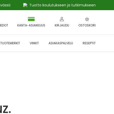
ivässä
Tuotto koulutukseen ja tutkimukseen
IEDOT
KANTA-ASIAKKUUS
KIRJAUDU
OSTOSKORI
TUOTEMERKIT
VINKIT
ASIAKASPALVELU
RESEPTIT
 🔥 *Katso tarkemmat ehdot
Hyödynnä
etu!
Z.