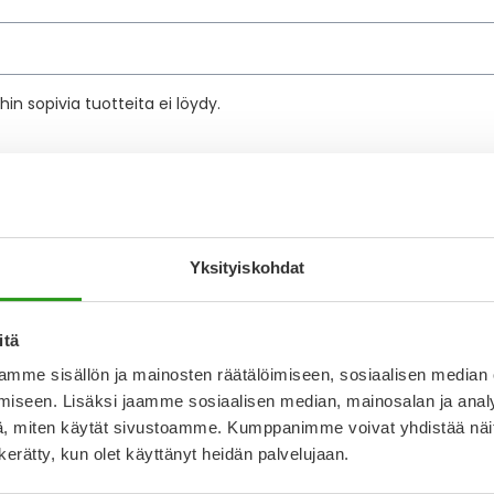
kettä
in sopivia tuotteita ei löydy.
Yksityiskohdat
apteekki
Ajankohtaista
itä
äkkeet netistä
Allergia
erkkoapteekista
Itsehoitolääkkeet
mme sisällön ja mainosten räätälöimiseen, sosiaalisen median
 toimitustavat
Hyvinvointituotteet
iseen. Lisäksi jaamme sosiaalisen median, mainosalan ja analy
ehdot
Siitepölytiedote 2026
, miten käytät sivustoamme. Kumppanimme voivat yhdistää näitä t
yttyä
Suojaudu punkeilta
n kerätty, kun olet käyttänyt heidän palvelujaan.
västeitä
Ajankohtaista