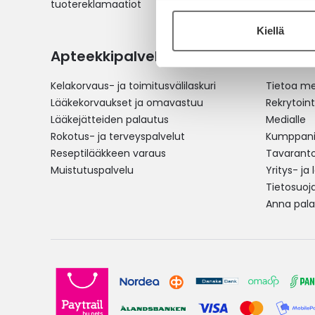
tuotereklamaatiot
Kiellä
Apteekkipalvelut
Yliopi
Kelakorvaus- ja toimitusvälilaskuri
Tietoa me
Lääkekorvaukset ja omavastuu
Rekrytoint
Lääkejätteiden palautus
Medialle
Rokotus- ja terveyspalvelut
Kumppania
Reseptilääkkeen varaus
Tavarantoi
Muistutuspalvelu
Yritys- ja
Tietosuoj
Anna pala