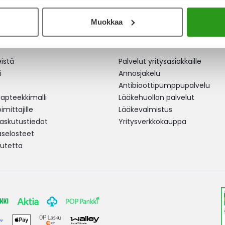
Muokkaa
ston Apteekki
Terveydenhuollolle
istä
Palvelut yritysasiakkaille
i
Annosjakelu
Antibioottipumppupalvelu
pteekkimalli
Lääkehuollon palvelut
mittajille
Lääkevalmistus
 laskutustiedot
Yritysverkkokauppa
aselosteet
utetta