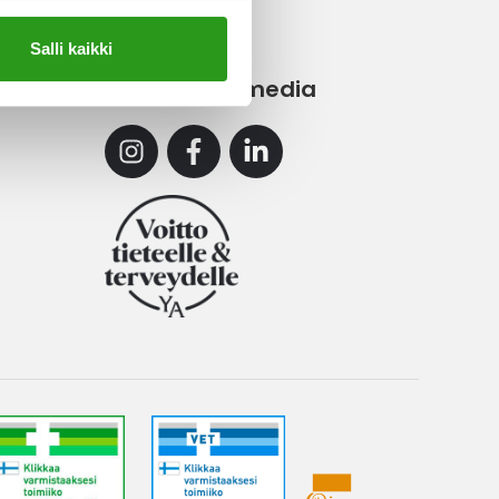
Salli kaikki
Sosiaalinen media
Instagram
Facebook
Linkedin