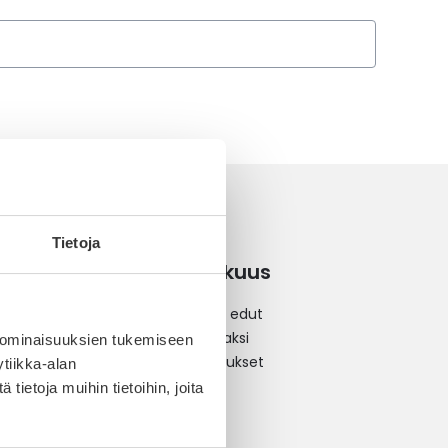
Tietoja
Kanta-asiakkuus
Kanta-asiakkuus ja edut
Liity kanta-asiakkaaksi
 ominaisuuksien tukemiseen
Kanta-asiakastarjoukset
tiikka-alan
Kumppaniedut
ietoja muihin tietoihin, joita
Lataa sovellus
Tilaa uutiskirje