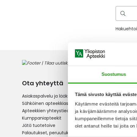
Hae
reseptilää
Hakuehtoih
Suostumus
Ota yhteyttä
Verkko
Tämä sivusto käyttää eväste
Asiakaspalvelu ja lääkeneuvonta
Reseptilä
Sähköinen apteekkiasiointi
Yleistä v
Käytämme evästeitä tarjoama
Apteekkien yhteystiedot
Maksu- ja
ja kävijämäärämme analysoim
Kumppaniapteekit
Toimitus
kumppaneillemme tietoja siitä
Jätä tuotetoive
Usein kys
olet antanut heille tai joita o
Palautukset, peruutukset ja
Hallitse e