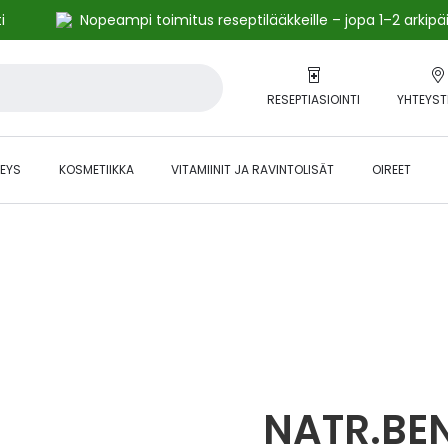
i
Nopeampi toimitus reseptilääkkeille – jopa 1–2 arkipä
RESEPTIASIOINTI
YHTEYST
EYS
KOSMETIIKKA
VITAMIINIT JA RAVINTOLISÄT
OIREET
alihintaiset tuotteet kanta-asiakkaille -24 % to klo 23.59 asti.
NATR.BEN