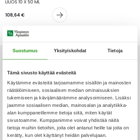
Yleis
LIUOS 10 X 50 ML
Lapset
Vartalon ihonhoito
Nesteytysvalmisteet
Kurkkukipu
Virts
108,64 €
Umme
Matkailu
YA-tuotesarja
Omega-3 ja rasvahapot
Lihas- ja nivelkipu
Virts
Vitam
Raskaus, äitiys ja vauvan hoito
Proteiini ja muut lisäravinteet
Närästys
Suostumus
Yksityiskohdat
Tietoja
Silmät, korvat ja nenä
Rauta ja rautalisät
Peräpukamat
Tämä sivusto käyttää evästeitä
Ota yhteyttä
Suunhoito
Ravitsemus
Päänsärky
Käytämme evästeitä tarjoamamme sisällön ja mainosten
räätälöimiseen, sosiaalisen median ominaisuuksien
Sydän ja verenkierto
Sinkki
Ripuli
tukemiseen ja kävijämäärämme analysoimiseen. Lisäksi
jaamme sosiaalisen median, mainosalan ja analytiikka-
Verkkoapteekki
alan kumppaneillemme tietoja siitä, miten käytät
Testit, mittarit ja laitteet
Ubikinoni - koentsyymi Q10
Suun kuivuminen
sivustoamme. Kumppanimme voivat yhdistää näitä
tietoja muihin tietoihin, joita olet antanut heille tai joita on
Tupakoinnin lopettaminen
Urheilu ja tarvikkeet
Syyhy
kerätty, kun olet käyttänyt heidän palvelujaan.