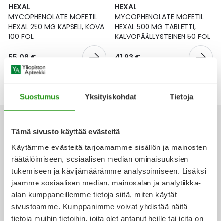
Yleis
HEXAL
HEXAL
MYCOPHENOLATE MOFETIL
MYCOPHENOLATE MOFETIL
Lapset
Vartalon ihonhoito
Nesteytysvalmisteet
Kurkkukipu
Virts
HEXAL 250 MG KAPSELI, KOVA
HEXAL 500 MG TABLETTI,
Umme
100 FOL
KALVOPÄÄLLYSTEINEN 50 FOL
Matkailu
YA-tuotesarja
Omega-3 ja rasvahapot
Lihas- ja nivelkipu
Virts
Vitam
55,08 €
41,93 €
Raskaus, äitiys ja vauvan hoito
Proteiini ja muut lisäravinteet
Närästys
Suostumus
Yksityiskohdat
Tietoja
Silmät, korvat ja nenä
Rauta ja rautalisät
Peräpukamat
Suunhoito
Ravitsemus
Päänsärky
Tämä sivusto käyttää evästeitä
Käytämme evästeitä tarjoamamme sisällön ja mainosten
Sydän ja verenkierto
Sinkki
Ripuli
räätälöimiseen, sosiaalisen median ominaisuuksien
Ota yhteyttä
tukemiseen ja kävijämäärämme analysoimiseen. Lisäksi
Testit, mittarit ja laitteet
Ubikinoni - koentsyymi Q10
Suun kuivuminen
jaamme sosiaalisen median, mainosalan ja analytiikka-
alan kumppaneillemme tietoja siitä, miten käytät
Tupakoinnin lopettaminen
Urheilu ja tarvikkeet
Syyhy
sivustoamme. Kumppanimme voivat yhdistää näitä
Verkkoapteekki
tietoja muihin tietoihin, joita olet antanut heille tai joita on