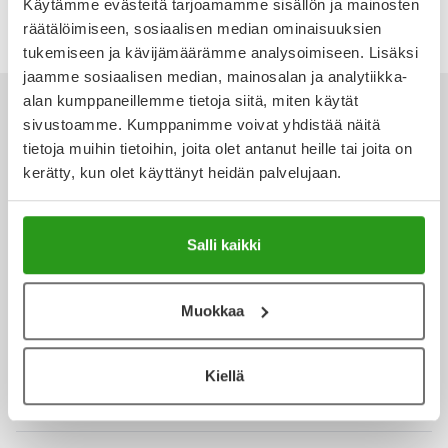
Käytämme evästeitä tarjoamamme sisällön ja mainosten
Ulkoilu
Vitamiinit
Syylät ja känsät
räätälöimiseen, sosiaalisen median ominaisuuksien
tukemiseen ja kävijämäärämme analysoimiseen. Lisäksi
Uni ja mieli
YA-tuotesarja
Täit
jaamme sosiaalisen median, mainosalan ja analytiikka-
alan kumppaneillemme tietoja siitä, miten käytät
sivustoamme. Kumppanimme voivat yhdistää näitä
Vatsa
Ummetus
tietoja muihin tietoihin, joita olet antanut heille tai joita on
kerätty, kun olet käyttänyt heidän palvelujaan.
Yskä
Ota yhteyttä
Äänen käheys
Salli kaikki
Verkkoapteekki
Muokkaa
Kiellä
Ajankohtaista