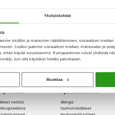
24 MG TABLETTI
MENISY 16 MG TABLETTI 100
MENISY
FOL
FOL
Yksityiskohdat
9,68 €
6,16 €
itä
mme sisällön ja mainosten räätälöimiseen, sosiaalisen median
a
iseen. Lisäksi jaamme sosiaalisen median, mainosalan ja analy
, miten käytät sivustoamme. Kumppanimme voivat yhdistää näitä t
n kerätty, kun olet käyttänyt heidän palvelujaan.
Muokkaa
apteekki
Ajankohtaista
äkkeet netistä
Allergia
erkkoapteekista
Itsehoitolääkkeet
 toimitustavat
Hyvinvointituotteet