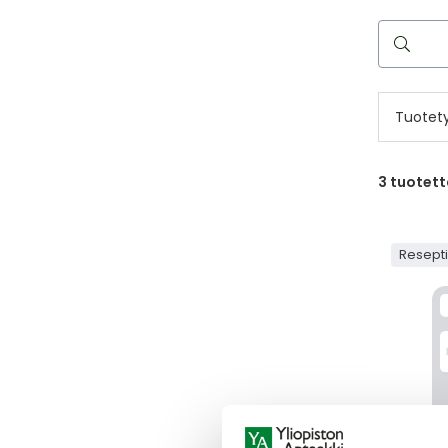
Hae
reseptilää
Tuotet
3
tuotett
Resept
MENISY