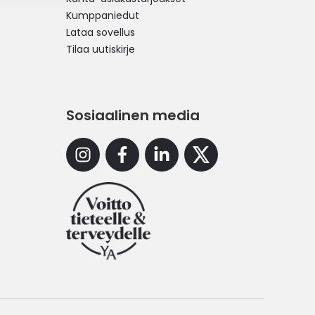
Kumppaniedut
Lataa sovellus
Tilaa uutiskirje
Sosiaalinen media
Instagram
Facebook
Linkedin
X