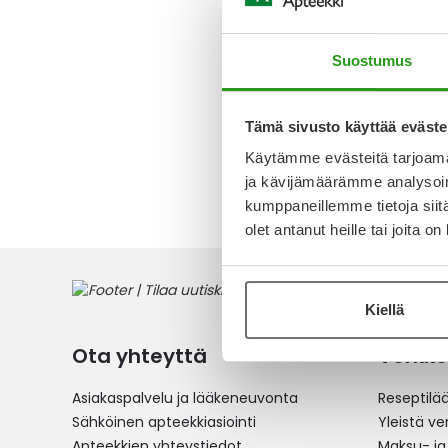
MENISY 
100 FOL
Suostumus
13,18 €
Tämä sivusto käyttää eväste
Käytämme evästeitä tarjoama
3
tuotett
ja kävijämäärämme analysoim
kumppaneillemme tietoja siitä
olet antanut heille tai joita o
Kiellä
Ota yhteyttä
Verkko
Asiakaspalvelu ja lääkeneuvonta
Reseptilä
Sähköinen apteekkiasiointi
Yleistä v
Apteekkien yhteystiedot
Maksu- ja