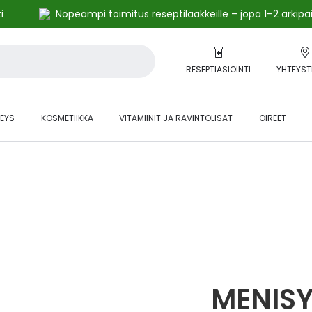
i
Nopeampi toimitus reseptilääkkeille – jopa 1–2 arkipä
RESEPTIASIOINTI
YHTEYST
EYS
KOSMETIIKKA
VITAMIINIT JA RAVINTOLISÄT
OIREET
alihintaiset tuotteet kanta-asiakkaille -24 % to klo 23.59 asti.
MENIS