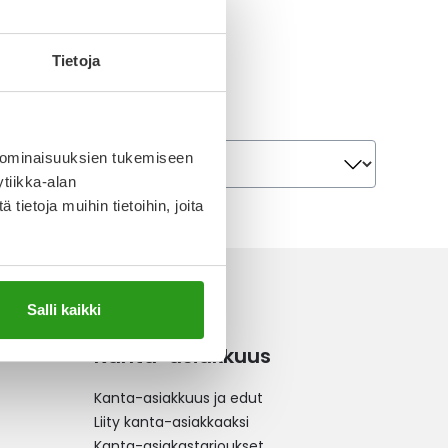
 8 MG TABLETTI 100
Tietoja
Järjestä
Järjestä
 ominaisuuksien tukemiseen
tiikka-alan
ietoja muihin tietoihin, joita
Salli kaikki
Kanta-asiakkuus
Kanta-asiakkuus ja edut
Liity kanta-asiakkaaksi
Kanta-asiakastarjoukset