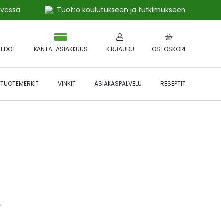
ivässä
Tuotto koulutukseen ja tutkimukseen
IEDOT
KANTA-ASIAKKUUS
KIRJAUDU
OSTOSKORI
TUOTEMERKIT
VINKIT
ASIAKASPALVELU
RESEPTIT
 🔥 *Katso tarkemmat ehdot
Hyödynnä
etu!
Y