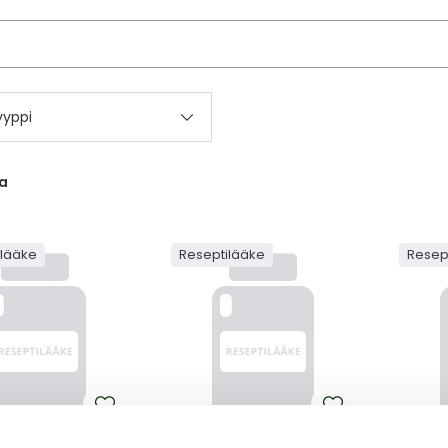
kettä
yyppi
a
ilääke
Reseptilääke
Resep
MENISY
MENIS