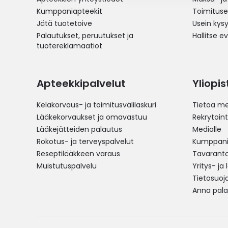
Kumppaniapteekit
Toimitus
Jätä tuotetoive
Usein kys
Palautukset, peruutukset ja
Hallitse e
tuotereklamaatiot
Apteekkipalvelut
Yliopi
Kelakorvaus- ja toimitusvälilaskuri
Tietoa me
Lääkekorvaukset ja omavastuu
Rekrytoint
Lääkejätteiden palautus
Medialle
Rokotus- ja terveyspalvelut
Kumppania
Reseptilääkkeen varaus
Tavarantoi
Muistutuspalvelu
Yritys- ja
Tietosuoj
Anna pala