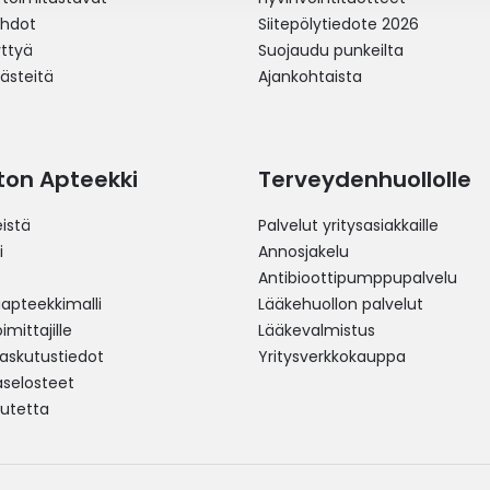
ehdot
Siitepölytiedote 2026
yttyä
Suojaudu punkeilta
västeitä
Ajankohtaista
ston Apteekki
Terveydenhuollolle
istä
Palvelut yritysasiakkaille
i
Annosjakelu
Antibioottipumppupalvelu
pteekkimalli
Lääkehuollon palvelut
mittajille
Lääkevalmistus
 laskutustiedot
Yritysverkkokauppa
aselosteet
utetta