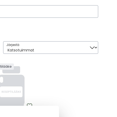
Järjestä
Järjestä
tilääke
Y