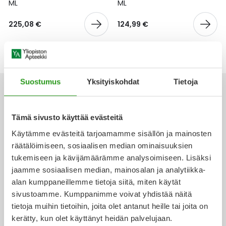
Yleis
ML
ML
Lapset
Vartalon ihonhoito
Nesteytysvalmisteet
Kurkkukipu
Virts
225,08 €
124,99 €
Umme
Matkailu
YA-tuotesarja
Omega-3 ja rasvahapot
Lihas- ja nivelkipu
Virts
Vitam
Raskaus, äitiys ja vauvan hoito
Proteiini ja muut lisäravinteet
Närästys
Suostumus
Yksityiskohdat
Tietoja
Silmät, korvat ja nenä
Rauta ja rautalisät
Peräpukamat
Tämä sivusto käyttää evästeitä
Ota yhteyttä
Suunhoito
Ravitsemus
Päänsärky
Käytämme evästeitä tarjoamamme sisällön ja mainosten
räätälöimiseen, sosiaalisen median ominaisuuksien
Sydän ja verenkierto
Sinkki
Ripuli
tukemiseen ja kävijämäärämme analysoimiseen. Lisäksi
jaamme sosiaalisen median, mainosalan ja analytiikka-
Verkkoapteekki
alan kumppaneillemme tietoja siitä, miten käytät
Testit, mittarit ja laitteet
Ubikinoni - koentsyymi Q10
Suun kuivuminen
sivustoamme. Kumppanimme voivat yhdistää näitä
tietoja muihin tietoihin, joita olet antanut heille tai joita on
Tupakoinnin lopettaminen
Urheilu ja tarvikkeet
Syyhy
kerätty, kun olet käyttänyt heidän palvelujaan.