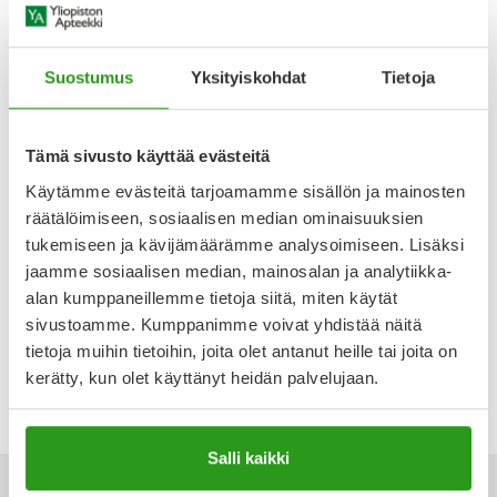
Reseptilääke
Ulkoilu
Vitamiinit
Syylät ja känsät
Suostumus
Yksityiskohdat
Tietoja
Uni ja mieli
YA-tuotesarja
Täit
Vatsa
Ummetus
Tämä sivusto käyttää evästeitä
Käytämme evästeitä tarjoamamme sisällön ja mainosten
Yskä
räätälöimiseen, sosiaalisen median ominaisuuksien
JAKAVI
tukemiseen ja kävijämäärämme analysoimiseen. Lisäksi
JAKAVI 5 MG/ML ORAALILIUOS
Äänen käheys
jaamme sosiaalisen median, mainosalan ja analytiikka-
2 MITTARUISKUA, ADAPTERI
alan kumppaneillemme tietoja siitä, miten käytät
60 ML
sivustoamme. Kumppanimme voivat yhdistää näitä
1 900,71 €
tietoja muihin tietoihin, joita olet antanut heille tai joita on
kerätty, kun olet käyttänyt heidän palvelujaan.
Salli kaikki