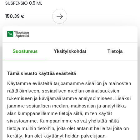
Yleis
SUSPENSIO 0,5 ML
Lapset
Vartalon ihonhoito
Nesteytysvalmisteet
Kurkkukipu
Virts
150,39 €
Umme
Matkailu
YA-tuotesarja
Omega-3 ja rasvahapot
Lihas- ja nivelkipu
Virts
Vitam
Raskaus, äitiys ja vauvan hoito
Proteiini ja muut lisäravinteet
Närästys
Suostumus
Yksityiskohdat
Tietoja
Silmät, korvat ja nenä
Rauta ja rautalisät
Peräpukamat
Tämä sivusto käyttää evästeitä
Suunhoito
Ravitsemus
Päänsärky
Ota yhteyttä
Käytämme evästeitä tarjoamamme sisällön ja mainosten
räätälöimiseen, sosiaalisen median ominaisuuksien
Sydän ja verenkierto
Sinkki
Ripuli
tukemiseen ja kävijämäärämme analysoimiseen. Lisäksi
jaamme sosiaalisen median, mainosalan ja analytiikka-
Verkkoapteekki
alan kumppaneillemme tietoja siitä, miten käytät
Testit, mittarit ja laitteet
Ubikinoni - koentsyymi Q10
Suun kuivuminen
sivustoamme. Kumppanimme voivat yhdistää näitä
tietoja muihin tietoihin, joita olet antanut heille tai joita on
Tupakoinnin lopettaminen
Urheilu ja tarvikkeet
Syyhy
kerätty, kun olet käyttänyt heidän palvelujaan.