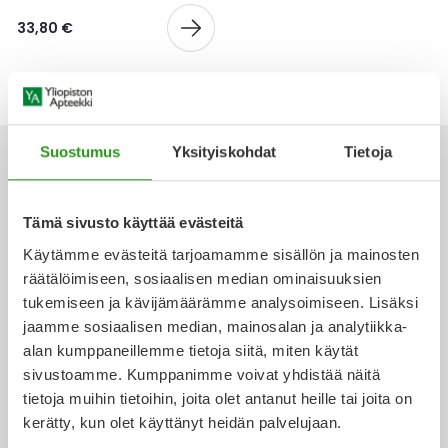
Yleis
33,80 €
Lapset
Vartalon ihonhoito
Nesteytysvalmisteet
Kurkkukipu
Virts
Umme
Matkailu
YA-tuotesarja
Omega-3 ja rasvahapot
Lihas- ja nivelkipu
Virts
Vitam
Raskaus, äitiys ja vauvan hoito
Proteiini ja muut lisäravinteet
Närästys
Suostumus
Yksityiskohdat
Tietoja
Silmät, korvat ja nenä
Rauta ja rautalisät
Peräpukamat
Tämä sivusto käyttää evästeitä
Ota yhteyttä
Käytämme evästeitä tarjoamamme sisällön ja mainosten
Suunhoito
Ravitsemus
Päänsärky
räätälöimiseen, sosiaalisen median ominaisuuksien
tukemiseen ja kävijämäärämme analysoimiseen. Lisäksi
Sydän ja verenkierto
Sinkki
Ripuli
jaamme sosiaalisen median, mainosalan ja analytiikka-
Verkkoapteekki
alan kumppaneillemme tietoja siitä, miten käytät
Testit, mittarit ja laitteet
Ubikinoni - koentsyymi Q10
Suun kuivuminen
sivustoamme. Kumppanimme voivat yhdistää näitä
tietoja muihin tietoihin, joita olet antanut heille tai joita on
Tupakoinnin lopettaminen
Urheilu ja tarvikkeet
Syyhy
kerätty, kun olet käyttänyt heidän palvelujaan.
Ajankohtaista