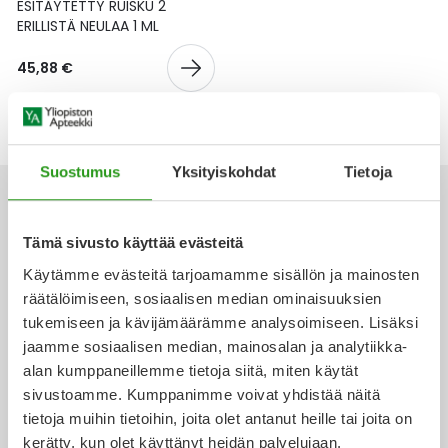
Yleis
ESITÄYTETTY RUISKU 2
ERILLISTÄ NEULAA 1 ML
Lapset
Vartalon ihonhoito
Nesteytysvalmisteet
Kurkkukipu
Virts
Umme
45,88 €
Matkailu
YA-tuotesarja
Omega-3 ja rasvahapot
Lihas- ja nivelkipu
Virts
Vitam
Raskaus, äitiys ja vauvan hoito
Proteiini ja muut lisäravinteet
Närästys
Suostumus
Yksityiskohdat
Tietoja
Silmät, korvat ja nenä
Rauta ja rautalisät
Peräpukamat
Tämä sivusto käyttää evästeitä
Suunhoito
Ravitsemus
Päänsärky
Käytämme evästeitä tarjoamamme sisällön ja mainosten
Ota yhteyttä
räätälöimiseen, sosiaalisen median ominaisuuksien
Sydän ja verenkierto
Sinkki
Ripuli
tukemiseen ja kävijämäärämme analysoimiseen. Lisäksi
jaamme sosiaalisen median, mainosalan ja analytiikka-
Testit, mittarit ja laitteet
Ubikinoni - koentsyymi Q10
Suun kuivuminen
alan kumppaneillemme tietoja siitä, miten käytät
Verkkoapteekki
sivustoamme. Kumppanimme voivat yhdistää näitä
Tupakoinnin lopettaminen
Urheilu ja tarvikkeet
Syyhy
tietoja muihin tietoihin, joita olet antanut heille tai joita on
kerätty, kun olet käyttänyt heidän palvelujaan.