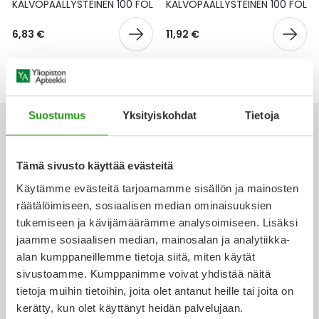
Yleis
KALVOPÄÄLLYSTEINEN 100 FOL
KALVOPÄÄLLYSTEINEN 100 FOL
Lapset
Vartalon ihonhoito
Nesteytysvalmisteet
Kurkkukipu
Virts
6,83 €
11,92 €
Umme
Matkailu
YA-tuotesarja
Omega-3 ja rasvahapot
Lihas- ja nivelkipu
Virts
Vitam
Raskaus, äitiys ja vauvan hoito
Proteiini ja muut lisäravinteet
Närästys
Suostumus
Yksityiskohdat
Tietoja
Silmät, korvat ja nenä
Rauta ja rautalisät
Peräpukamat
Tämä sivusto käyttää evästeitä
Ota yhteyttä
Suunhoito
Ravitsemus
Päänsärky
Käytämme evästeitä tarjoamamme sisällön ja mainosten
räätälöimiseen, sosiaalisen median ominaisuuksien
Sydän ja verenkierto
Sinkki
Ripuli
tukemiseen ja kävijämäärämme analysoimiseen. Lisäksi
jaamme sosiaalisen median, mainosalan ja analytiikka-
Verkkoapteekki
alan kumppaneillemme tietoja siitä, miten käytät
Testit, mittarit ja laitteet
Ubikinoni - koentsyymi Q10
Suun kuivuminen
sivustoamme. Kumppanimme voivat yhdistää näitä
tietoja muihin tietoihin, joita olet antanut heille tai joita on
Tupakoinnin lopettaminen
Urheilu ja tarvikkeet
Syyhy
kerätty, kun olet käyttänyt heidän palvelujaan.