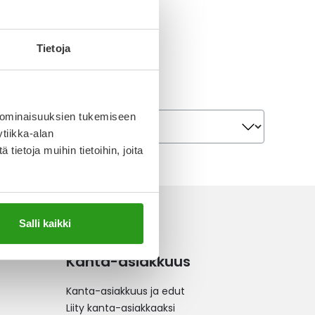
Tietoja
Järjestä
 ominaisuuksien tukemiseen
Järjestä
tiikka-alan
ietoja muihin tietoihin, joita
Salli kaikki
Kanta-asiakkuus
Kanta-asiakkuus ja edut
Liity kanta-asiakkaaksi