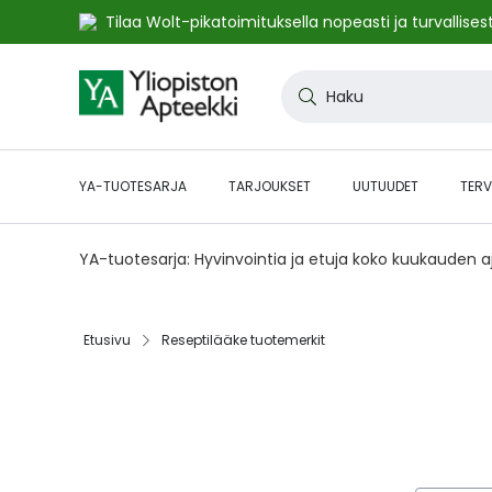
Tilaa Wolt-pikatoimituksella nopeasti ja turvallisest
Skip
to
Haku
Content
YA-TUOTESARJA
TARJOUKSET
UUTUUDET
TERV
YA-tuotesarja: Hyvinvointia ja etuja koko kuukauden 
Etusivu
Reseptilääke tuotemerkit