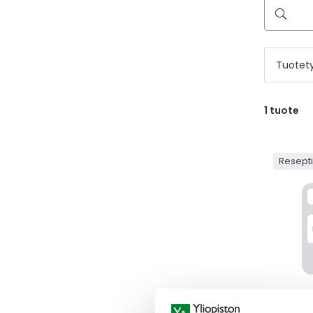
Hae
reseptilää
Tuotet
1
tuote
Resept
GENVO
GENVOYA