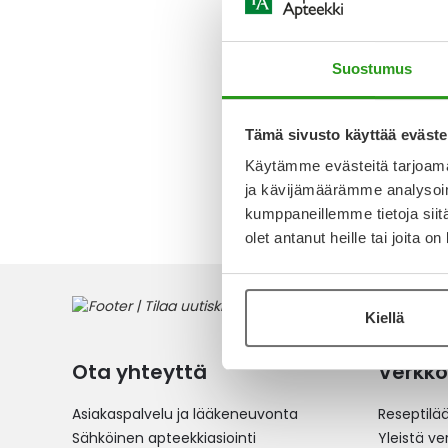
MG TABL
KALVOPÄ
KPL
Suostumus
1 483,4
Tämä sivusto käyttää eväste
Käytämme evästeitä tarjoama
1
tuote
ja kävijämäärämme analysoim
kumppaneillemme tietoja siitä
olet antanut heille tai joita o
Kiellä
Ota yhteyttä
Verkko
Asiakaspalvelu ja lääkeneuvonta
Reseptilä
Sähköinen apteekkiasiointi
Yleistä v