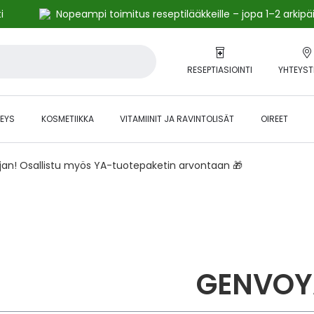
i
Nopeampi toimitus reseptilääkkeille – jopa 1–2 arkipä
RESEPTIASIOINTI
YHTEYST
EYS
KOSMETIIKKA
VITAMIINIT JA RAVINTOLISÄT
OIREET
ajan! Osallistu myös YA-tuotepaketin arvontaan 🎁
GENVOY