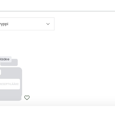
kettä
yyppi
ilääke
YA
 150/150/200/10