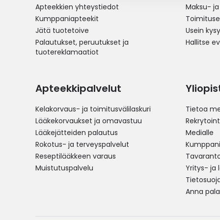
Apteekkien yhteystiedot
Maksu- ja
Kumppaniapteekit
Toimitus
Jätä tuotetoive
Usein kys
Palautukset, peruutukset ja
Hallitse e
tuotereklamaatiot
Apteekkipalvelut
Yliopi
Kelakorvaus- ja toimitusvälilaskuri
Tietoa me
Lääkekorvaukset ja omavastuu
Rekrytoint
Lääkejätteiden palautus
Medialle
Rokotus- ja terveyspalvelut
Kumppania
Reseptilääkkeen varaus
Tavarantoi
Muistutuspalvelu
Yritys- ja
Tietosuoj
Anna pala