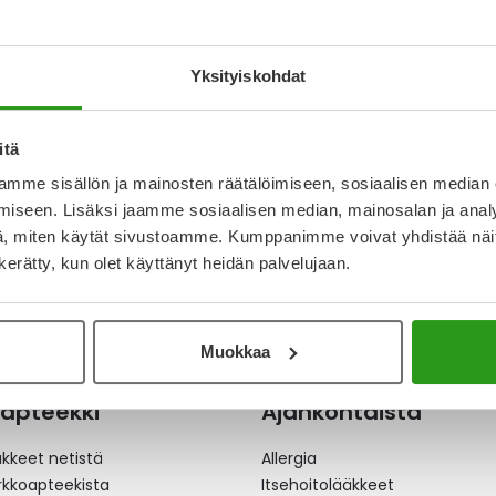
ETTI,
ÄLLYSTEINEN 30
Yksityiskohdat
9 €
itä
mme sisällön ja mainosten räätälöimiseen, sosiaalisen median
iseen. Lisäksi jaamme sosiaalisen median, mainosalan ja analy
, miten käytät sivustoamme. Kumppanimme voivat yhdistää näitä t
n kerätty, kun olet käyttänyt heidän palvelujaan.
Muokkaa
apteekki
Ajankohtaista
äkkeet netistä
Allergia
erkkoapteekista
Itsehoitolääkkeet