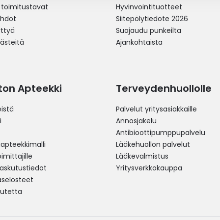
 toimitustavat
Hyvinvointituotteet
ehdot
Siitepölytiedote 2026
yttyä
Suojaudu punkeilta
västeitä
Ajankohtaista
ston Apteekki
Terveydenhuollolle
istä
Palvelut yritysasiakkaille
i
Annosjakelu
Antibioottipumppupalvelu
pteekkimalli
Lääkehuollon palvelut
mittajille
Lääkevalmistus
 laskutustiedot
Yritysverkkokauppa
aselosteet
utetta