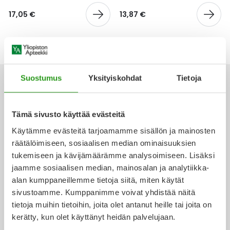
Yleis
17,05 €
13,87 €
Lapset
Vartalon ihonhoito
Nesteytysvalmisteet
Kurkkukipu
Virts
Umme
Matkailu
YA-tuotesarja
Omega-3 ja rasvahapot
Lihas- ja nivelkipu
Virts
Vitam
Raskaus, äitiys ja vauvan hoito
Proteiini ja muut lisäravinteet
Närästys
Suostumus
Yksityiskohdat
Tietoja
Silmät, korvat ja nenä
Rauta ja rautalisät
Peräpukamat
Tämä sivusto käyttää evästeitä
Ota yhteyttä
Käytämme evästeitä tarjoamamme sisällön ja mainosten
Suunhoito
Ravitsemus
Päänsärky
räätälöimiseen, sosiaalisen median ominaisuuksien
tukemiseen ja kävijämäärämme analysoimiseen. Lisäksi
Sydän ja verenkierto
Sinkki
Ripuli
jaamme sosiaalisen median, mainosalan ja analytiikka-
Verkkoapteekki
alan kumppaneillemme tietoja siitä, miten käytät
Testit, mittarit ja laitteet
Ubikinoni - koentsyymi Q10
Suun kuivuminen
sivustoamme. Kumppanimme voivat yhdistää näitä
tietoja muihin tietoihin, joita olet antanut heille tai joita on
Tupakoinnin lopettaminen
Urheilu ja tarvikkeet
Syyhy
kerätty, kun olet käyttänyt heidän palvelujaan.
Ajankohtaista