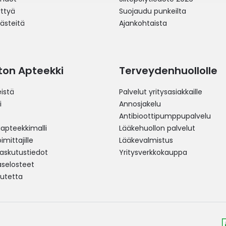
yttyä
Suojaudu punkeilta
västeitä
Ajankohtaista
ston Apteekki
Terveydenhuollolle
istä
Palvelut yritysasiakkaille
i
Annosjakelu
Antibioottipumppupalvelu
pteekkimalli
Lääkehuollon palvelut
mittajille
Lääkevalmistus
 laskutustiedot
Yritysverkkokauppa
aselosteet
utetta