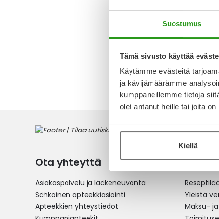
SILMÄTIP
Suostumus
10,63 €
Tämä sivusto käyttää eväste
1
tuote
Käytämme evästeitä tarjoama
ja kävijämäärämme analysoim
kumppaneillemme tietoja siitä
olet antanut heille tai joita o
Kiellä
Ota yhteyttä
Verkko
Asiakaspalvelu ja lääkeneuvonta
Reseptilä
Sähköinen apteekkiasiointi
Yleistä v
Apteekkien yhteystiedot
Maksu- ja
Kumppaniapteekit
Toimitus