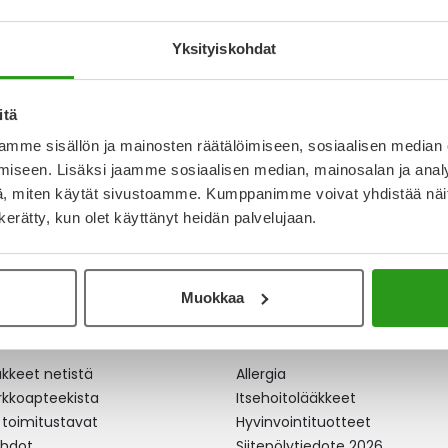
AT, LIUOS 5 ML
Yksityiskohdat
itä
mme sisällön ja mainosten räätälöimiseen, sosiaalisen median
iseen. Lisäksi jaamme sosiaalisen median, mainosalan ja analy
, miten käytät sivustoamme. Kumppanimme voivat yhdistää näitä t
n kerätty, kun olet käyttänyt heidän palvelujaan.
Muokkaa
apteekki
Ajankohtaista
äkkeet netistä
Allergia
erkkoapteekista
Itsehoitolääkkeet
 toimitustavat
Hyvinvointituotteet
ehdot
Siitepölytiedote 2026