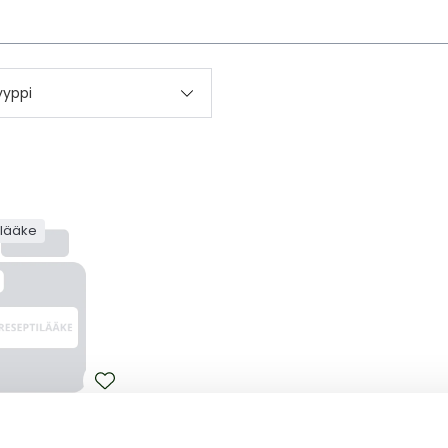
kettä
yyppi
ilääke
 3 MG/ML