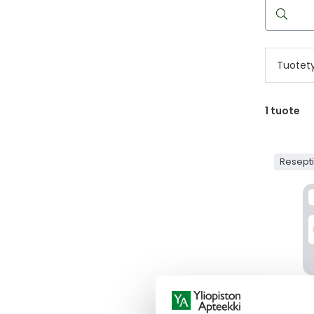
Hae
reseptilää
Tuotet
1
tuote
Resept
EXOCIN
EXOCIN