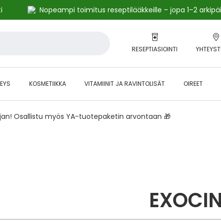
i
Nopeampi toimitus reseptilääkkeille – jopa 1–2 arkipä
RESEPTIASIOINTI
YHTEYST
EYS
KOSMETIIKKA
VITAMIINIT JA RAVINTOLISÄT
OIREET
ajan! Osallistu myös YA-tuotepaketin arvontaan 🎁
EXOCI