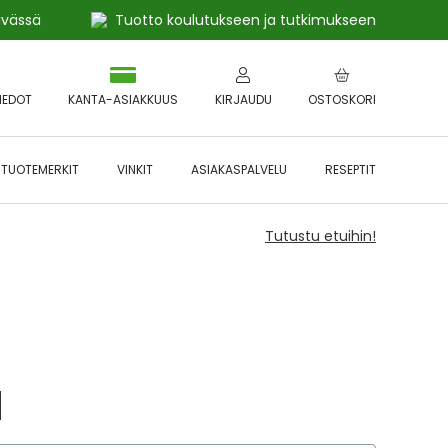
ivässä
Tuotto koulutukseen ja tutkimukseen
IEDOT
KANTA-ASIAKKUUS
KIRJAUDU
OSTOSKORI
TUOTEMERKIT
VINKIT
ASIAKASPALVELU
RESEPTIT
Tutustu etuihin!
N