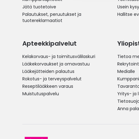
Jätä tuotetoive
Usein kys
Palautukset, peruutukset ja
Hallitse e
tuotereklamaatiot
Apteekkipalvelut
Yliopi
Kelakorvaus- ja toimitusvälilaskuri
Tietoa me
Lääkekorvaukset ja omavastuu
Rekrytoint
Lääkejätteiden palautus
Medialle
Rokotus- ja terveyspalvelut
Kumppania
Reseptilääkkeen varaus
Tavarantoi
Muistutuspalvelu
Yritys- ja
Tietosuoj
Anna pala