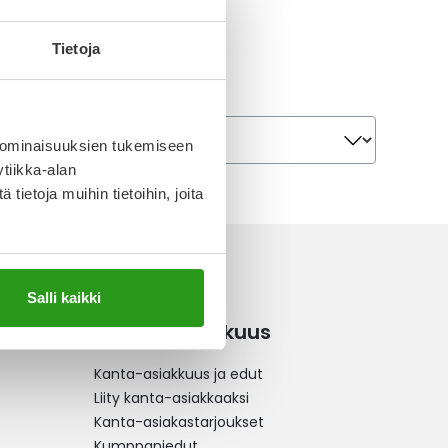
Tietoja
Järjestä
Järjestä
 ominaisuuksien tukemiseen
tiikka-alan
ietoja muihin tietoihin, joita
Salli kaikki
Kanta-asiakkuus
Kanta-asiakkuus ja edut
Liity kanta-asiakkaaksi
Kanta-asiakastarjoukset
Kumppaniedut