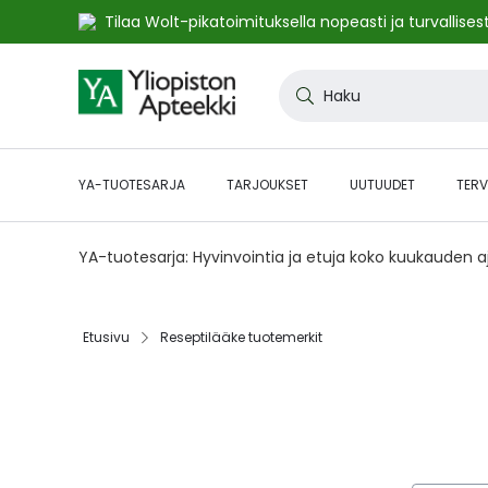
Tilaa Wolt-pikatoimituksella nopeasti ja turvallisest
Skip
to
Haku
Content
YA-TUOTESARJA
TARJOUKSET
UUTUUDET
TERV
YA-tuotesarja: Hyvinvointia ja etuja koko kuukauden 
Etusivu
Reseptilääke tuotemerkit