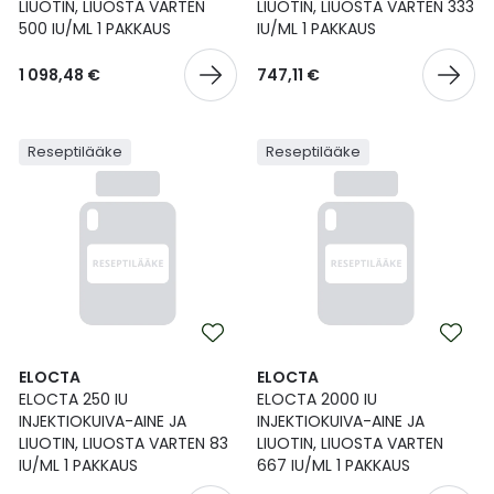
Yleis
LIUOTIN, LIUOSTA VARTEN
LIUOTIN, LIUOSTA VARTEN 333
500 IU/ML 1 PAKKAUS
IU/ML 1 PAKKAUS
Lapset
Vartalon ihonhoito
Nesteytysvalmisteet
Kurkkukipu
Virts
Umme
1 098,48 €
747,11 €
Matkailu
YA-tuotesarja
Omega-3 ja rasvahapot
Lihas- ja nivelkipu
Virts
Vitam
Reseptilääke
Reseptilääke
Raskaus, äitiys ja vauvan hoito
Proteiini ja muut lisäravinteet
Närästys
Silmät, korvat ja nenä
Rauta ja rautalisät
Peräpukamat
Suunhoito
Ravitsemus
Päänsärky
Sydän ja verenkierto
Sinkki
Ripuli
ELOCTA
ELOCTA
ELOCTA 250 IU
ELOCTA 2000 IU
Testit, mittarit ja laitteet
Ubikinoni - koentsyymi Q10
Suun kuivuminen
INJEKTIOKUIVA-AINE JA
INJEKTIOKUIVA-AINE JA
LIUOTIN, LIUOSTA VARTEN 83
LIUOTIN, LIUOSTA VARTEN
Tupakoinnin lopettaminen
Urheilu ja tarvikkeet
Syyhy
IU/ML 1 PAKKAUS
667 IU/ML 1 PAKKAUS