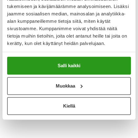
tukemiseen ja kävijämäärämme analysoimiseen. Lisäksi
Reseptilääke
Reseptilääke
jaamme sosiaalisen median, mainosalan ja analytiikka-
alan kumppaneillemme tietoja siitä, miten käytät
sivustoamme. Kumppanimme voivat yhdistää näitä
tietoja muihin tietoihin, joita olet antanut heille tai joita on
kerätty, kun olet käyttänyt heidän palvelujaan.
Salli kaikki
ELOCTA
ELOCTA
ELOCTA 750 IU
ELOCTA 4000 IU
INJEKTIOKUIVA-AINE JA
INJEKTIOKUIVA-AINE JA
Muokkaa
LIUOTIN, LIUOSTA VARTEN 250
LIUOTIN, LIUOSTA VARTEN
IU/ML 1 PAKKAUS
1333 IU/ML 1 PAKKAUS
Kiellä
567,45 €
2 783,25 €