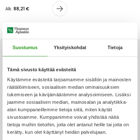
Yleis
Alk.
88,21 €
Lapset
Vartalon ihonhoito
Nesteytysvalmisteet
Kurkkukipu
Virts
Umme
Matkailu
YA-tuotesarja
Omega-3 ja rasvahapot
Lihas- ja nivelkipu
Virts
Vitam
Raskaus, äitiys ja vauvan hoito
Proteiini ja muut lisäravinteet
Närästys
Suostumus
Yksityiskohdat
Tietoja
Silmät, korvat ja nenä
Rauta ja rautalisät
Peräpukamat
Tämä sivusto käyttää evästeitä
Ota yhteyttä
Käytämme evästeitä tarjoamamme sisällön ja mainosten
Suunhoito
Ravitsemus
Päänsärky
räätälöimiseen, sosiaalisen median ominaisuuksien
tukemiseen ja kävijämäärämme analysoimiseen. Lisäksi
Sydän ja verenkierto
Sinkki
Ripuli
jaamme sosiaalisen median, mainosalan ja analytiikka-
Verkkoapteekki
alan kumppaneillemme tietoja siitä, miten käytät
Testit, mittarit ja laitteet
Ubikinoni - koentsyymi Q10
Suun kuivuminen
sivustoamme. Kumppanimme voivat yhdistää näitä
tietoja muihin tietoihin, joita olet antanut heille tai joita on
Tupakoinnin lopettaminen
Urheilu ja tarvikkeet
Syyhy
kerätty, kun olet käyttänyt heidän palvelujaan.
Ajankohtaista