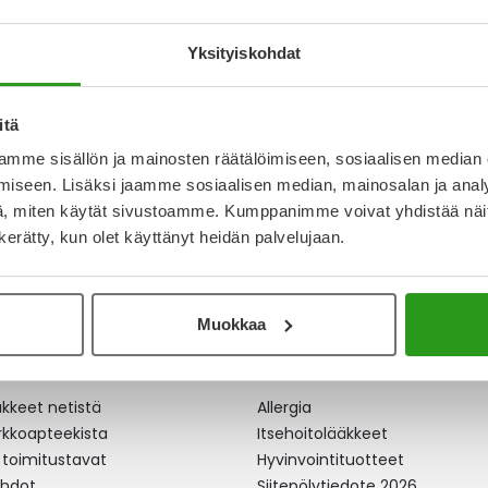
I 15MG
Yksityiskohdat
0 €
itä
mme sisällön ja mainosten räätälöimiseen, sosiaalisen median
iseen. Lisäksi jaamme sosiaalisen median, mainosalan ja analy
, miten käytät sivustoamme. Kumppanimme voivat yhdistää näitä t
n kerätty, kun olet käyttänyt heidän palvelujaan.
Muokkaa
apteekki
Ajankohtaista
äkkeet netistä
Allergia
erkkoapteekista
Itsehoitolääkkeet
 toimitustavat
Hyvinvointituotteet
ehdot
Siitepölytiedote 2026