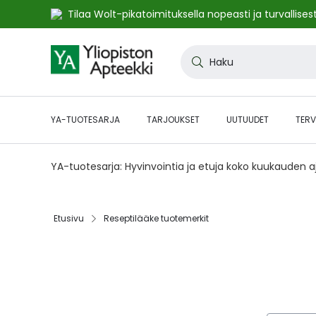
Tilaa Wolt-pikatoimituksella nopeasti ja turvallisest
Skip
to
Haku
Content
YA-TUOTESARJA
TARJOUKSET
UUTUUDET
TERV
YA-tuotesarja: Hyvinvointia ja etuja koko kuukauden 
Etusivu
Reseptilääke tuotemerkit