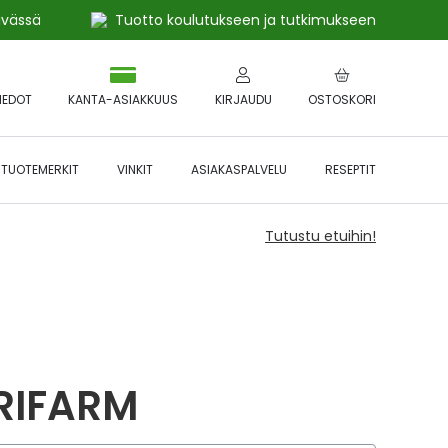
ivässä
Tuotto koulutukseen ja tutkimukseen
IEDOT
KANTA-ASIAKKUUS
KIRJAUDU
OSTOSKORI
TUOTEMERKIT
VINKIT
ASIAKASPALVELU
RESEPTIT
Tutustu etuihin!
RIFARM