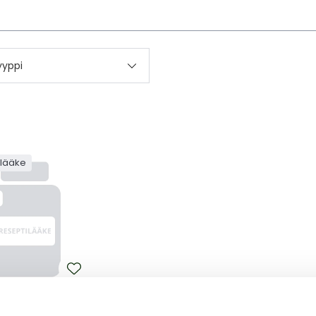
kettä
yyppi
ilääke
UM ORIFARM
UM ORIFARM