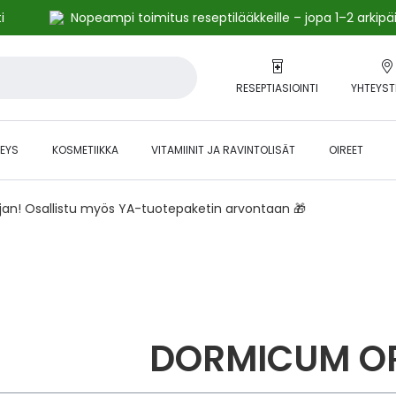
i
Nopeampi toimitus reseptilääkkeille – jopa 1–2 arkipä
RESEPTIASIOINTI
YHTEYST
EYS
KOSMETIIKKA
VITAMIINIT JA RAVINTOLISÄT
OIREET
ajan! Osallistu myös YA-tuotepaketin arvontaan 🎁
DORMICUM O