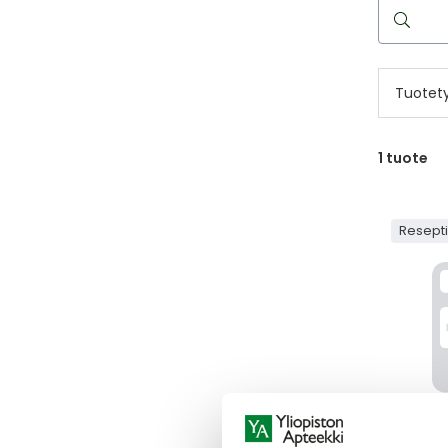
Hae
reseptilää
Tuotet
1
tuote
Resept
DORMIC
DORMIC