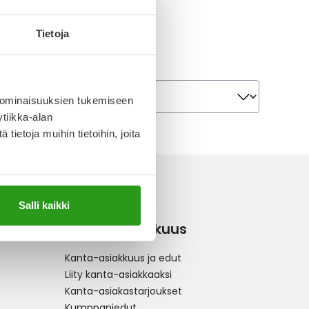
Tietoja
Järjestä
Järjestä
 ominaisuuksien tukemiseen
tiikka-alan
ietoja muihin tietoihin, joita
Salli kaikki
Kanta-asiakkuus
Kanta-asiakkuus ja edut
Liity kanta-asiakkaaksi
Kanta-asiakastarjoukset
Kumppaniedut