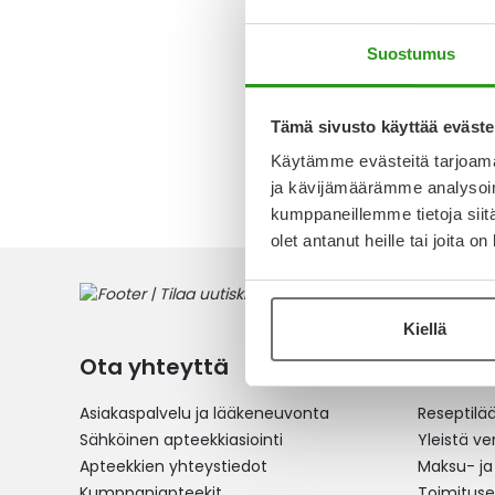
TABLETT
Suostumus
Alk.
13,6
Tämä sivusto käyttää eväste
1
tuote
Käytämme evästeitä tarjoama
ja kävijämäärämme analysoim
kumppaneillemme tietoja siitä
olet antanut heille tai joita o
Kiellä
Ota yhteyttä
Verkko
Asiakaspalvelu ja lääkeneuvonta
Reseptilä
Sähköinen apteekkiasiointi
Yleistä v
Apteekkien yhteystiedot
Maksu- ja
Kumppaniapteekit
Toimitus