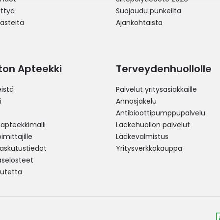
yttyä
Suojaudu punkeilta
västeitä
Ajankohtaista
ston Apteekki
Terveydenhuollolle
istä
Palvelut yritysasiakkaille
i
Annosjakelu
Antibioottipumppupalvelu
pteekkimalli
Lääkehuollon palvelut
mittajille
Lääkevalmistus
 laskutustiedot
Yritysverkkokauppa
aselosteet
utetta