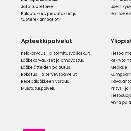
Jätä tuotetoive
Usein kys
Palautukset, peruutukset ja
Hallitse e
tuotereklamaatiot
Apteekkipalvelut
Yliopi
Kelakorvaus- ja toimitusvälilaskuri
Tietoa me
Lääkekorvaukset ja omavastuu
Rekrytoint
Lääkejätteiden palautus
Medialle
Rokotus- ja terveyspalvelut
Kumppania
Reseptilääkkeen varaus
Tavarantoi
Muistutuspalvelu
Yritys- ja
Tietosuoj
Anna pala