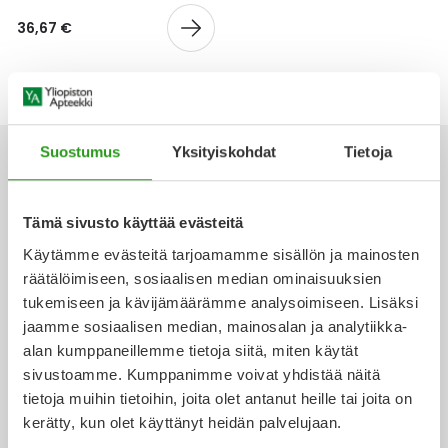
Yleis
36,67 €
Lapset
Vartalon ihonhoito
Nesteytysvalmisteet
Kurkkukipu
Virts
Umme
Matkailu
YA-tuotesarja
Omega-3 ja rasvahapot
Lihas- ja nivelkipu
Virts
Vitam
Raskaus, äitiys ja vauvan hoito
Proteiini ja muut lisäravinteet
Närästys
Suostumus
Yksityiskohdat
Tietoja
Silmät, korvat ja nenä
Rauta ja rautalisät
Peräpukamat
Tämä sivusto käyttää evästeitä
Ota yhteyttä
Käytämme evästeitä tarjoamamme sisällön ja mainosten
Suunhoito
Ravitsemus
Päänsärky
räätälöimiseen, sosiaalisen median ominaisuuksien
tukemiseen ja kävijämäärämme analysoimiseen. Lisäksi
Sydän ja verenkierto
Sinkki
Ripuli
jaamme sosiaalisen median, mainosalan ja analytiikka-
Verkkoapteekki
alan kumppaneillemme tietoja siitä, miten käytät
Testit, mittarit ja laitteet
Ubikinoni - koentsyymi Q10
Suun kuivuminen
sivustoamme. Kumppanimme voivat yhdistää näitä
tietoja muihin tietoihin, joita olet antanut heille tai joita on
Tupakoinnin lopettaminen
Urheilu ja tarvikkeet
Syyhy
kerätty, kun olet käyttänyt heidän palvelujaan.
Ajankohtaista