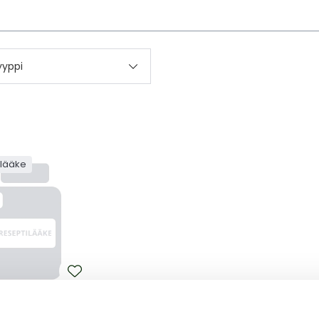
kettä
yyppi
ilääke
EST STRAGEN
EST STRAGEN