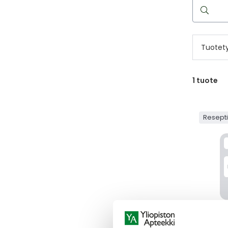
Hae
reseptilää
Tuotet
1
tuote
Resept
DIENOG
DIENOG