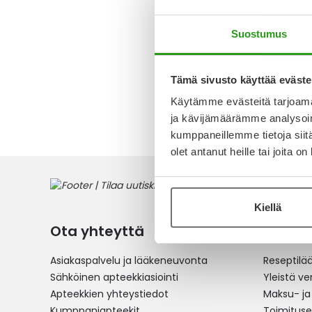
TABLETT
Suostumus
Alk.
24,
Tämä sivusto käyttää eväste
1
tuote
Käytämme evästeitä tarjoama
ja kävijämäärämme analysoim
kumppaneillemme tietoja siitä
olet antanut heille tai joita o
Kiellä
Ota yhteyttä
Verkko
Asiakaspalvelu ja lääkeneuvonta
Reseptilä
Sähköinen apteekkiasiointi
Yleistä v
Apteekkien yhteystiedot
Maksu- ja
Kumppaniapteekit
Toimitus