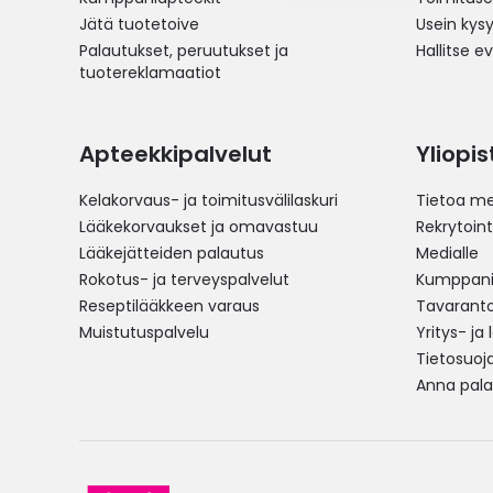
Jätä tuotetoive
Usein kys
Palautukset, peruutukset ja
Hallitse e
tuotereklamaatiot
Apteekkipalvelut
Yliopi
Kelakorvaus- ja toimitusvälilaskuri
Tietoa me
Lääkekorvaukset ja omavastuu
Rekrytoint
Lääkejätteiden palautus
Medialle
Rokotus- ja terveyspalvelut
Kumppania
Reseptilääkkeen varaus
Tavarantoi
Muistutuspalvelu
Yritys- ja
Tietosuoj
Anna pala