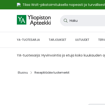
Tilaa Wolt-pikatoimituksella nopeasti ja turvallisest
Skip
to
Haku
Content
YA-TUOTESARJA
TARJOUKSET
UUTUUDET
TERV
YA-tuotesarja: Hyvinvointia ja etuja koko kuukauden 
Etusivu
Reseptilääke tuotemerkit