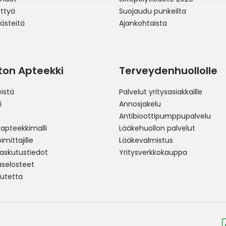
yttyä
Suojaudu punkeilta
västeitä
Ajankohtaista
ston Apteekki
Terveydenhuollolle
istä
Palvelut yritysasiakkaille
i
Annosjakelu
Antibioottipumppupalvelu
pteekkimalli
Lääkehuollon palvelut
mittajille
Lääkevalmistus
 laskutustiedot
Yritysverkkokauppa
aselosteet
utetta