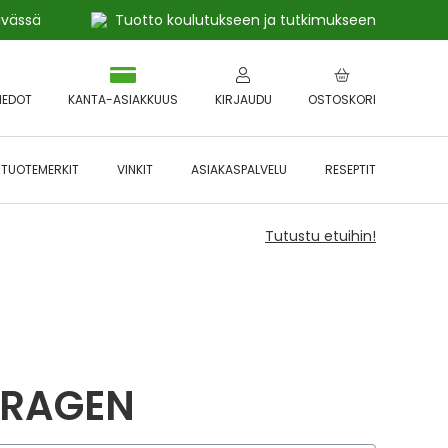
ivässä
Tuotto koulutukseen ja tutkimukseen
IEDOT
KANTA-ASIAKKUUS
KIRJAUDU
OSTOSKORI
TUOTEMERKIT
VINKIT
ASIAKASPALVELU
RESEPTIT
Tutustu etuihin!
TRAGEN