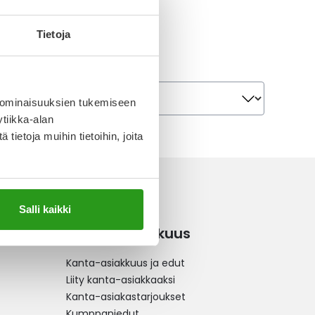
Tietoja
Järjestä
Järjestä
 ominaisuuksien tukemiseen
tiikka-alan
ietoja muihin tietoihin, joita
Salli kaikki
Kanta-asiakkuus
Kanta-asiakkuus ja edut
Liity kanta-asiakkaaksi
Kanta-asiakastarjoukset
Kumppaniedut