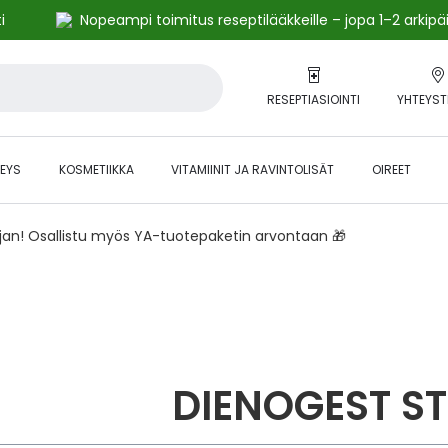
i
Nopeampi toimitus reseptilääkkeille – jopa 1–2 arkipä
RESEPTIASIOINTI
YHTEYST
EYS
KOSMETIIKKA
VITAMIINIT JA RAVINTOLISÄT
OIREET
ajan! Osallistu myös YA-tuotepaketin arvontaan 🎁
DIENOGEST S