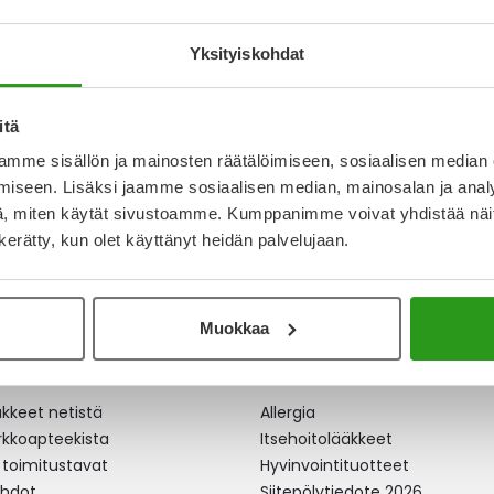
I 2 MG
Yksityiskohdat
78 €
itä
mme sisällön ja mainosten räätälöimiseen, sosiaalisen median
iseen. Lisäksi jaamme sosiaalisen median, mainosalan ja analy
, miten käytät sivustoamme. Kumppanimme voivat yhdistää näitä t
n kerätty, kun olet käyttänyt heidän palvelujaan.
Muokkaa
apteekki
Ajankohtaista
äkkeet netistä
Allergia
erkkoapteekista
Itsehoitolääkkeet
 toimitustavat
Hyvinvointituotteet
ehdot
Siitepölytiedote 2026