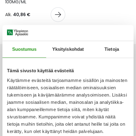
Yleis
100MG/ML
Lapset
Vartalon ihonhoito
Nesteytysvalmisteet
Kurkkukipu
Virts
Alk.
40,86 €
Umme
Matkailu
YA-tuotesarja
Omega-3 ja rasvahapot
Lihas- ja nivelkipu
Virts
Vitam
Raskaus, äitiys ja vauvan hoito
Proteiini ja muut lisäravinteet
Närästys
Suostumus
Yksityiskohdat
Tietoja
Silmät, korvat ja nenä
Rauta ja rautalisät
Peräpukamat
Tämä sivusto käyttää evästeitä
Ota yhteyttä
Suunhoito
Ravitsemus
Päänsärky
Käytämme evästeitä tarjoamamme sisällön ja mainosten
räätälöimiseen, sosiaalisen median ominaisuuksien
Sydän ja verenkierto
Sinkki
Ripuli
tukemiseen ja kävijämäärämme analysoimiseen. Lisäksi
jaamme sosiaalisen median, mainosalan ja analytiikka-
Verkkoapteekki
alan kumppaneillemme tietoja siitä, miten käytät
Testit, mittarit ja laitteet
Ubikinoni - koentsyymi Q10
Suun kuivuminen
sivustoamme. Kumppanimme voivat yhdistää näitä
tietoja muihin tietoihin, joita olet antanut heille tai joita on
Tupakoinnin lopettaminen
Urheilu ja tarvikkeet
Syyhy
kerätty, kun olet käyttänyt heidän palvelujaan.