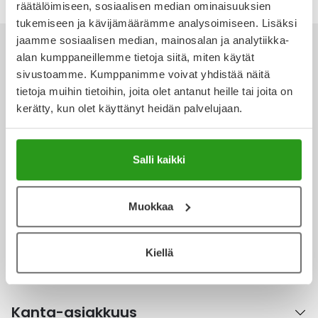
räätälöimiseen, sosiaalisen median ominaisuuksien
Ulkoilu
Vitamiinit
Syylät ja känsät
tukemiseen ja kävijämäärämme analysoimiseen. Lisäksi
jaamme sosiaalisen median, mainosalan ja analytiikka-
Uni ja mieli
YA-tuotesarja
Täit
alan kumppaneillemme tietoja siitä, miten käytät
sivustoamme. Kumppanimme voivat yhdistää näitä
Vatsa
Ummetus
tietoja muihin tietoihin, joita olet antanut heille tai joita on
Ota yhteyttä
kerätty, kun olet käyttänyt heidän palvelujaan.
Yskä
Salli kaikki
Äänen käheys
Verkkoapteekki
Muokkaa
Ajankohtaista
Kiellä
Kanta-asiakkuus