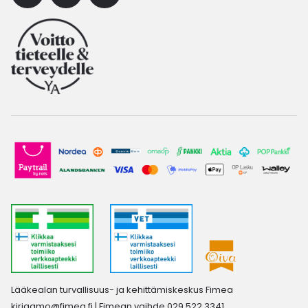
Lääkealan turvallisuus- ja kehittämiskeskus Fimea
kirjaamo@fimea.fi
| Fimean vaihde 029 522 3341