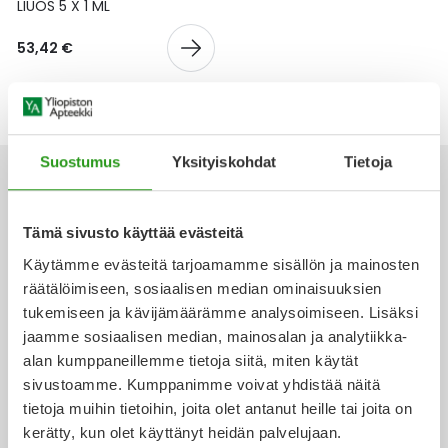
Yleis
LIUOS 5 X 1 ML
Lapset
Vartalon ihonhoito
Nesteytysvalmisteet
Kurkkukipu
Virts
53,42 €
Umme
Matkailu
YA-tuotesarja
Omega-3 ja rasvahapot
Lihas- ja nivelkipu
Virts
Vitam
Raskaus, äitiys ja vauvan hoito
Proteiini ja muut lisäravinteet
Närästys
Suostumus
Yksityiskohdat
Tietoja
Silmät, korvat ja nenä
Rauta ja rautalisät
Peräpukamat
Tämä sivusto käyttää evästeitä
Ota yhteyttä
Suunhoito
Ravitsemus
Päänsärky
Käytämme evästeitä tarjoamamme sisällön ja mainosten
räätälöimiseen, sosiaalisen median ominaisuuksien
Sydän ja verenkierto
Sinkki
Ripuli
tukemiseen ja kävijämäärämme analysoimiseen. Lisäksi
jaamme sosiaalisen median, mainosalan ja analytiikka-
Verkkoapteekki
alan kumppaneillemme tietoja siitä, miten käytät
Testit, mittarit ja laitteet
Ubikinoni - koentsyymi Q10
Suun kuivuminen
sivustoamme. Kumppanimme voivat yhdistää näitä
tietoja muihin tietoihin, joita olet antanut heille tai joita on
Tupakoinnin lopettaminen
Urheilu ja tarvikkeet
Syyhy
kerätty, kun olet käyttänyt heidän palvelujaan.