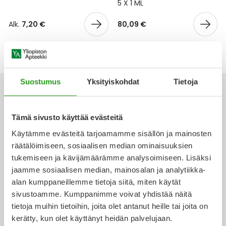
Yleis
5 X 1 ML
Lapset
Vartalon ihonhoito
Nesteytysvalmisteet
Kurkkukipu
Virts
Alk.
7,20 €
80,09 €
Umme
Matkailu
YA-tuotesarja
Omega-3 ja rasvahapot
Lihas- ja nivelkipu
Virts
Vitam
Raskaus, äitiys ja vauvan hoito
Proteiini ja muut lisäravinteet
Närästys
Suostumus
Yksityiskohdat
Tietoja
Silmät, korvat ja nenä
Rauta ja rautalisät
Peräpukamat
Tämä sivusto käyttää evästeitä
Ota yhteyttä
Suunhoito
Ravitsemus
Päänsärky
Käytämme evästeitä tarjoamamme sisällön ja mainosten
räätälöimiseen, sosiaalisen median ominaisuuksien
Sydän ja verenkierto
Sinkki
Ripuli
tukemiseen ja kävijämäärämme analysoimiseen. Lisäksi
jaamme sosiaalisen median, mainosalan ja analytiikka-
Verkkoapteekki
alan kumppaneillemme tietoja siitä, miten käytät
Testit, mittarit ja laitteet
Ubikinoni - koentsyymi Q10
Suun kuivuminen
sivustoamme. Kumppanimme voivat yhdistää näitä
tietoja muihin tietoihin, joita olet antanut heille tai joita on
Tupakoinnin lopettaminen
Urheilu ja tarvikkeet
Syyhy
kerätty, kun olet käyttänyt heidän palvelujaan.