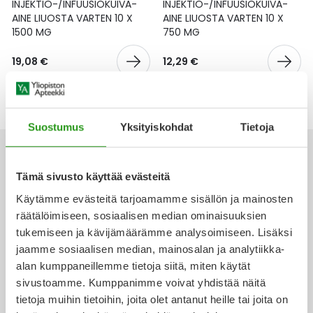
Yleis
INJEKTIO-/INFUUSIOKUIVA-
INJEKTIO-/INFUUSIOKUIVA-
AINE LIUOSTA VARTEN 10 X
AINE LIUOSTA VARTEN 10 X
1500 MG
750 MG
Lapset
Vartalon ihonhoito
Nesteytysvalmisteet
Kurkkukipu
Virts
Umme
19,08 €
12,29 €
Matkailu
YA-tuotesarja
Omega-3 ja rasvahapot
Lihas- ja nivelkipu
Virts
Vitam
Raskaus, äitiys ja vauvan hoito
Proteiini ja muut lisäravinteet
Närästys
Suostumus
Yksityiskohdat
Tietoja
Silmät, korvat ja nenä
Rauta ja rautalisät
Peräpukamat
Tämä sivusto käyttää evästeitä
Suunhoito
Ravitsemus
Päänsärky
Käytämme evästeitä tarjoamamme sisällön ja mainosten
Ota yhteyttä
räätälöimiseen, sosiaalisen median ominaisuuksien
Sydän ja verenkierto
Sinkki
Ripuli
tukemiseen ja kävijämäärämme analysoimiseen. Lisäksi
jaamme sosiaalisen median, mainosalan ja analytiikka-
Testit, mittarit ja laitteet
Ubikinoni - koentsyymi Q10
Suun kuivuminen
alan kumppaneillemme tietoja siitä, miten käytät
Verkkoapteekki
sivustoamme. Kumppanimme voivat yhdistää näitä
Tupakoinnin lopettaminen
Urheilu ja tarvikkeet
Syyhy
tietoja muihin tietoihin, joita olet antanut heille tai joita on