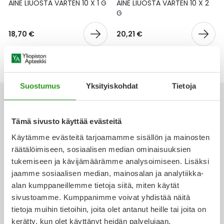
Yleis
AINE LIUOSTA VARTEN 10 X 1 G
AINE LIUOSTA VARTEN 10 X 2
G
Lapset
Vartalon ihonhoito
Nesteytysvalmisteet
Kurkkukipu
Virts
Umme
18,70 €
20,21 €
Matkailu
YA-tuotesarja
Omega-3 ja rasvahapot
Lihas- ja nivelkipu
Virts
Vitam
Raskaus, äitiys ja vauvan hoito
Proteiini ja muut lisäravinteet
Närästys
Suostumus
Yksityiskohdat
Tietoja
Silmät, korvat ja nenä
Rauta ja rautalisät
Peräpukamat
Tämä sivusto käyttää evästeitä
Suunhoito
Ravitsemus
Päänsärky
Käytämme evästeitä tarjoamamme sisällön ja mainosten
Ota yhteyttä
räätälöimiseen, sosiaalisen median ominaisuuksien
Sydän ja verenkierto
Sinkki
Ripuli
tukemiseen ja kävijämäärämme analysoimiseen. Lisäksi
jaamme sosiaalisen median, mainosalan ja analytiikka-
Testit, mittarit ja laitteet
Ubikinoni - koentsyymi Q10
Suun kuivuminen
alan kumppaneillemme tietoja siitä, miten käytät
Verkkoapteekki
sivustoamme. Kumppanimme voivat yhdistää näitä
Tupakoinnin lopettaminen
Urheilu ja tarvikkeet
Syyhy
tietoja muihin tietoihin, joita olet antanut heille tai joita on
kerätty, kun olet käyttänyt heidän palvelujaan.